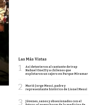
Las Más Vistas
1
Así detuvieron al cantante de trap
Nahuel One23 y a chilenos que
explotaron un cajero en Parque Miramar
2
Murió Jorge Messi, padre y
representante histórico de Lionel Messi
3
Jóvenes, sanos y obsesionados con el
futuro: el nuevo boom de la medicina de