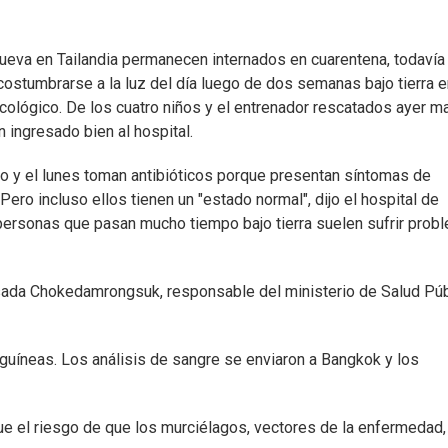
cueva en Tailandia permanecen internados en cuarentena, todavía
costumbrarse a la luz del día luego de dos semanas bajo tierra e
ológico. De los cuatro niños y el entrenador rescatados ayer ma
n ingresado bien al hospital.
o y el lunes toman antibióticos porque presentan síntomas de
ro incluso ellos tienen un "estado normal", dijo el hospital de
s personas que pasan mucho tiempo bajo tierra suelen sufrir prob
Jesada Chokedamrongsuk, responsable del ministerio de Salud Púb
uíneas. Los análisis de sangre se enviaron a Bangkok y los
que el riesgo de que los murciélagos, vectores de la enfermedad,