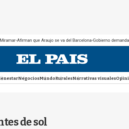
 Miramar
Afirman que Araujo se va del Barcelona
Gobierno demanda
ienestar
Negocios
Mundo
Rurales
Narrativas visuales
Opin
tes de sol