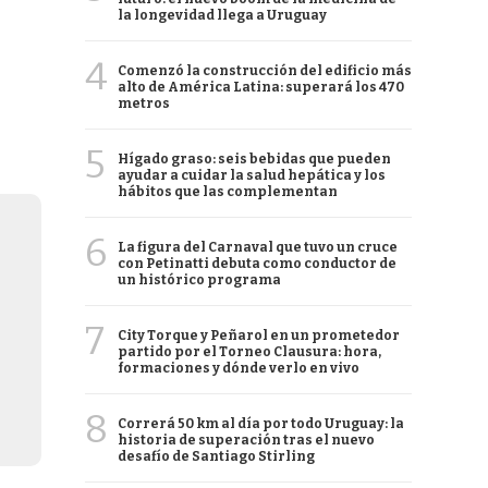
la longevidad llega a Uruguay
4
Comenzó la construcción del edificio más
alto de América Latina: superará los 470
metros
5
Hígado graso: seis bebidas que pueden
ayudar a cuidar la salud hepática y los
hábitos que las complementan
6
La figura del Carnaval que tuvo un cruce
con Petinatti debuta como conductor de
un histórico programa
7
City Torque y Peñarol en un prometedor
partido por el Torneo Clausura: hora,
formaciones y dónde verlo en vivo
8
Correrá 50 km al día por todo Uruguay: la
historia de superación tras el nuevo
desafío de Santiago Stirling