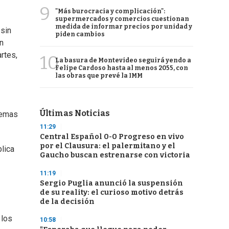
9
"Más burocracia y complicación":
supermercados y comercios cuestionan
medida de informar precios por unidad y
 sin
piden cambios
n
rtes,
10
La basura de Montevideo seguirá yendo a
Felipe Cardoso hasta al menos 2055, con
las obras que prevé la IMM
Últimas Noticias
lemas
11:29
Central Español 0-0 Progreso en vivo
por el Clausura: el palermitano y el
lica
Gaucho buscan estrenarse con victoria
11:19
Sergio Puglia anunció la suspensión
de su reality: el curioso motivo detrás
de la decisión
 los
10:58