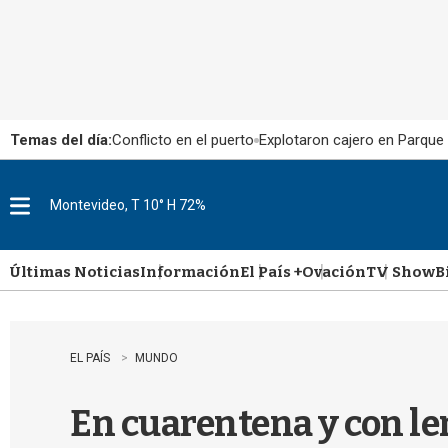
Temas del día:
Conflicto en el puerto
Explotaron cajero en Parque
Montevideo, T 10° H 72%
M
e
n
u
Últimas Noticias
Información
El País +
Ovación
TV Show
B
EL PAÍS
MUNDO
En cuarentena y con len