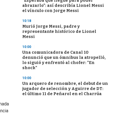
"Esperaba que llegue para poder
abrazarlo": así describía Lionel Messi
el vínculo con Jorge Messi
10:18
Murió Jorge Messi, padre y
representante histórico de Lionel
Messi
10:00
Una comunicadora de Canal 10
denunció que un ómnibus la atropelló,
lo siguió y enfrentó al chofer: "En
shock"
10:00
Un arquero de renombre, el debut de un
jugador de selección y Aguirre de DT:
el último 11 de Peñarol en el Charrúa
 nada
ancia