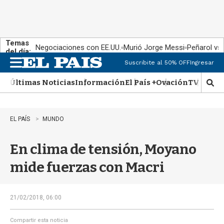
Temas
Negociaciones con EE.UU.
Murió Jorge Messi
Peñarol vs
del día:
Suscribite al 50% OFF
Ingresar
M
e
Últimas Noticias
Información
El País +
Ovación
TV Show
n
M
u
o
s
t
EL PAÍS
MUNDO
r
a
En clima de tensión, Moyano
r
b
mide fuerzas con Macri
�
s
q
u
21/02/2018, 06:00
e
d
Compartir esta noticia