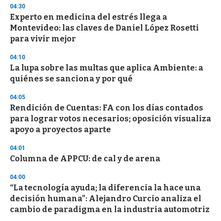
04:30
n
d
Experto en medicina del estrés llega a
s
Montevideo: las claves de Daniel López Rosetti
para vivir mejor
04:10
La lupa sobre las multas que aplica Ambiente: a
quiénes se sanciona y por qué
04:05
Rendición de Cuentas: FA con los días contados
para lograr votos necesarios; oposición visualiza
apoyo a proyectos aparte
04:01
Columna de APPCU: de cal y de arena
04:00
“La tecnología ayuda; la diferencia la hace una
decisión humana”: Alejandro Curcio analiza el
cambio de paradigma en la industria automotriz