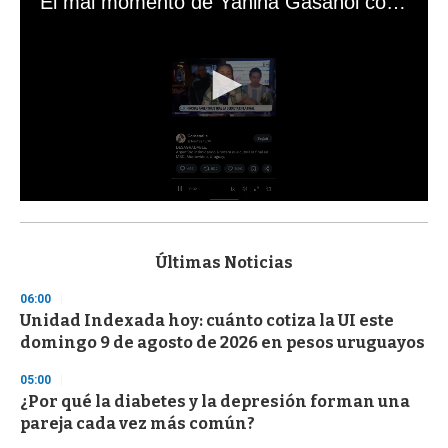
El mal momento de Yanina Gasañol con un hincha argentino en "Subrayado"
0
s
e
c
Últimas Noticias
o
n
06:00
d
Unidad Indexada hoy: cuánto cotiza la UI este
s
o
domingo 9 de agosto de 2026 en pesos uruguayos
f
3
05:00
3
s
¿Por qué la diabetes y la depresión forman una
e
pareja cada vez más común?
c
o