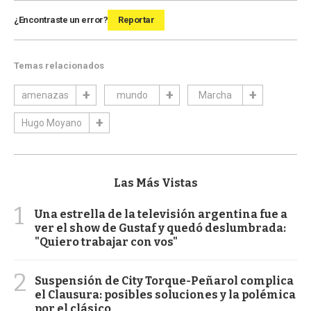
¿Encontraste un error?
Reportar
Temas relacionados
amenazas
mundo
Marcha
Hugo Moyano
Las Más Vistas
1
Una estrella de la televisión argentina fue a
ver el show de Gustaf y quedó deslumbrada:
"Quiero trabajar con vos"
2
Suspensión de City Torque-Peñarol complica
el Clausura: posibles soluciones y la polémica
por el clásico