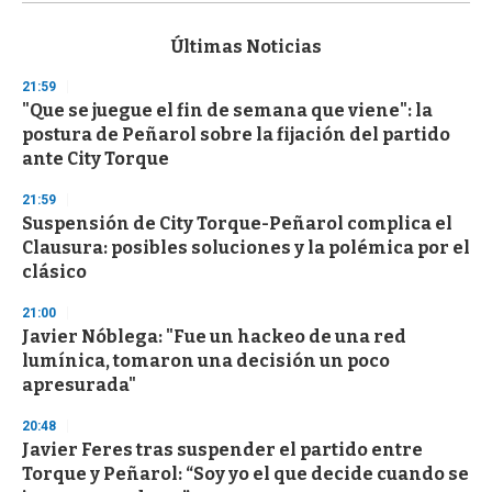
s
e
c
Últimas Noticias
o
n
21:59
d
"Que se juegue el fin de semana que viene": la
s
o
postura de Peñarol sobre la fijación del partido
f
ante City Torque
3
3
s
21:59
e
Suspensión de City Torque-Peñarol complica el
c
Clausura: posibles soluciones y la polémica por el
o
n
clásico
d
s
21:00
Javier Nóblega: "Fue un hackeo de una red
lumínica, tomaron una decisión un poco
apresurada"
20:48
Javier Feres tras suspender el partido entre
Torque y Peñarol: “Soy yo el que decide cuando se