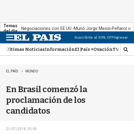
Temas
Negociaciones con EE.UU.
Murió Jorge Messi
Peñarol vs
del día:
Suscribite al 50% OFF
Ingresar
M
e
Últimas Noticias
Información
El País +
Ovación
TV Show
n
M
u
o
s
t
EL PAÍS
MUNDO
r
a
En Brasil comenzó la
r
b
proclamación de los
�
s
candidatos
q
u
e
d
21/07/2018, 05:00