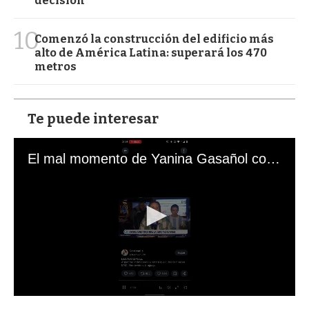
decisión
10
Comenzó la construcción del edificio más
alto de América Latina: superará los 470
metros
Te puede interesar
El mal momento de Yanina Gasañol con un hincha argentino en "Subrayado"
0