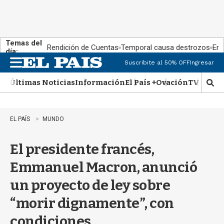
Temas del
Rendición de Cuentas
Temporal causa destrozos
En 
día:
Suscribite al 50% OFF
Ingresar
M
e
Últimas Noticias
Información
El País +
Ovación
TV Show
n
M
u
o
s
t
EL PAÍS
MUNDO
r
a
El presidente francés,
r
b
Emmanuel Macron, anunció
�
s
un proyecto de ley sobre
q
u
“morir dignamente”, con
e
d
condiciones