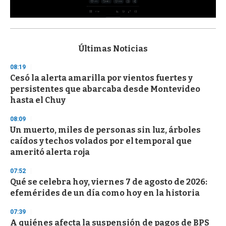
0
s
e
c
Últimas Noticias
o
n
08:19
d
Cesó la alerta amarilla por vientos fuertes y
s
o
persistentes que abarcaba desde Montevideo
f
hasta el Chuy
3
3
s
08:09
e
Un muerto, miles de personas sin luz, árboles
c
caídos y techos volados por el temporal que
o
n
ameritó alerta roja
d
s
07:52
Qué se celebra hoy, viernes 7 de agosto de 2026:
efemérides de un día como hoy en la historia
07:39
A quiénes afecta la suspensión de pagos de BPS