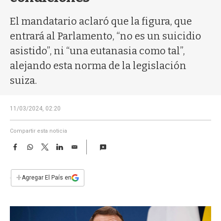
a
El mandatario aclaró que la figura, que
entrará al Parlamento, “no es un suicidio
asistido”, ni “una eutanasia como tal”,
alejando esta norma de la legislación
suiza.
11/03/2024, 02:20
Compartir esta noticia
F
W
T
L
E
a
h
w
i
m
c
a
i
n
a
e
t
t
k
i
+
Agregar El País en
b
s
t
e
l
o
A
e
d
o
p
r
I
k
p
n