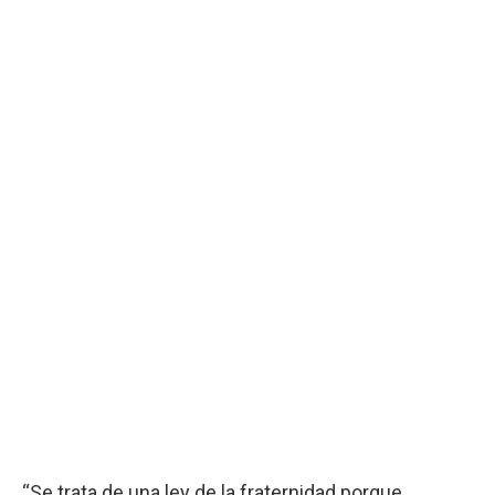
“Se trata de una ley de la fraternidad porque