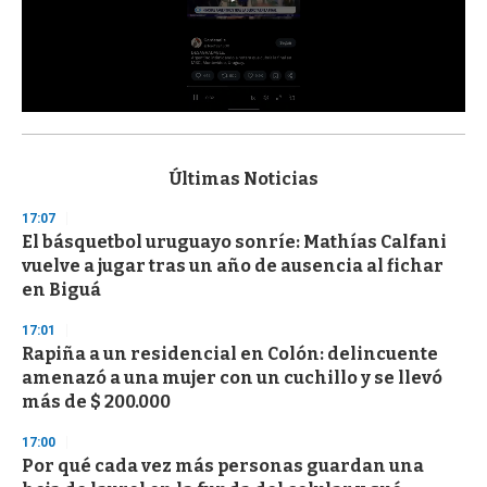
0
s
e
c
Últimas Noticias
o
n
17:07
d
El básquetbol uruguayo sonríe: Mathías Calfani
s
o
vuelve a jugar tras un año de ausencia al fichar
f
en Biguá
3
3
s
17:01
e
Rapiña a un residencial en Colón: delincuente
c
amenazó a una mujer con un cuchillo y se llevó
o
n
más de $ 200.000
d
s
17:00
Por qué cada vez más personas guardan una