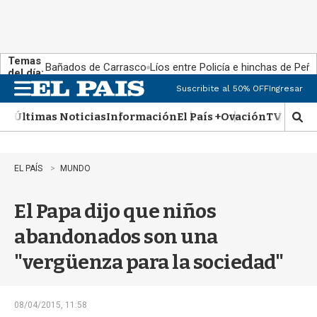
Temas
Bañados de Carrasco
Líos entre Policía e hinchas de Peña
del día:
Suscribite al 50% OFF
Ingresar
M
e
Últimas Noticias
Información
El País +
Ovación
TV Show
n
M
u
o
s
t
EL PAÍS
MUNDO
r
a
El Papa dijo que niños
r
b
abandonados son una
�
s
"vergüenza para la sociedad"
q
u
e
d
08/04/2015, 11:58