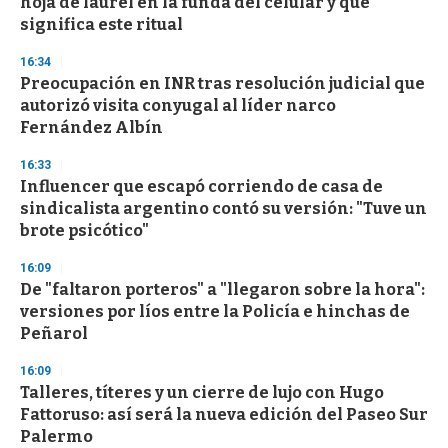
hoja de laurel en la funda del celular y qué
significa este ritual
16:34
Preocupación en INR tras resolución judicial que
autorizó visita conyugal al líder narco
Fernández Albín
16:33
Influencer que escapó corriendo de casa de
sindicalista argentino contó su versión: "Tuve un
brote psicótico"
16:09
De "faltaron porteros" a "llegaron sobre la hora":
versiones por líos entre la Policía e hinchas de
Peñarol
16:09
Talleres, títeres y un cierre de lujo con Hugo
Fattoruso: así será la nueva edición del Paseo Sur
Palermo