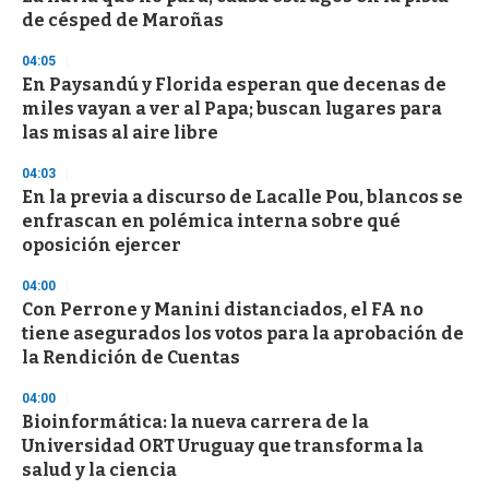
e
de césped de Maroñas
c
o
04:05
n
d
En Paysandú y Florida esperan que decenas de
s
miles vayan a ver al Papa; buscan lugares para
las misas al aire libre
04:03
En la previa a discurso de Lacalle Pou, blancos se
enfrascan en polémica interna sobre qué
oposición ejercer
04:00
Con Perrone y Manini distanciados, el FA no
tiene asegurados los votos para la aprobación de
la Rendición de Cuentas
04:00
Bioinformática: la nueva carrera de la
Universidad ORT Uruguay que transforma la
salud y la ciencia