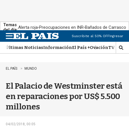
Temas
Alerta roja
Preocupaciones en INR
Bañados de Carrasco
del día:
Suscribite al 50% OFF
Ingresar
M
e
Últimas Noticias
Información
El País +
Ovación
TV Show
n
M
u
o
s
t
EL PAÍS
MUNDO
r
a
El Palacio de Westminster está
r
b
en reparaciones por US$ 5.500
�
s
millones
q
u
e
d
04/02/2018, 00:05