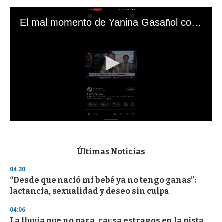
El mal momento de Yanina Gasañol con un hincha argentino en "Subrayado"
0
s
e
c
Últimas Noticias
o
n
04:30
d
“Desde que nació mi bebé ya no tengo ganas”:
s
o
lactancia, sexualidad y deseo sin culpa
f
3
04:06
3
s
La lluvia que no para, causa estragos en la pista