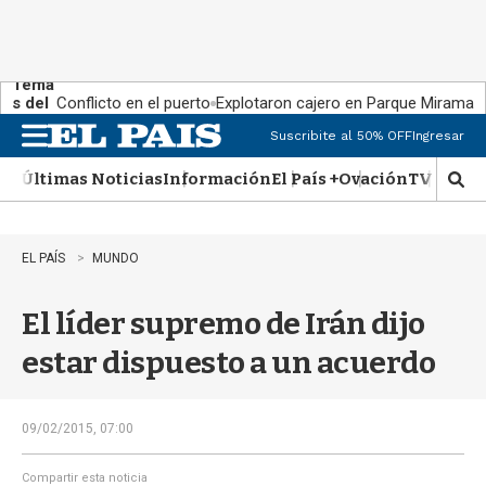
Tema
s del
Conflicto en el puerto
Explotaron cajero en Parque Miramar
día:
Suscribite al 50% OFF
Ingresar
M
e
Últimas Noticias
Información
El País +
Ovación
TV Show
n
M
u
o
s
t
EL PAÍS
MUNDO
r
a
El líder supremo de Irán dijo
r
b
estar dispuesto a un acuerdo
�
s
q
u
09/02/2015, 07:00
e
d
Compartir esta noticia