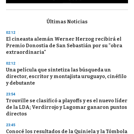
0
s
e
c
Últimas Noticias
o
n
02:12
d
El cineasta alemán Werner Herzog recibirá el
s
o
Premio Donostia de San Sebastián por su "obra
f
extraordinaria"
3
3
s
02:12
e
Una película que sintetiza las búsqueda un
c
director, escritor y montajista uruguayo, cinéfilo
o
n
y debutante
d
s
23:54
Trouville se clasificó a playoffs y es el nuevo líder
de la LDA; Verdirrojo y Lagomar ganaron puntos
directos
23:45
Conocé los resultados de la Quiniela y la Tómbola