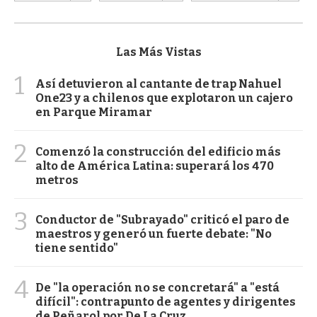
Las Más Vistas
1
Así detuvieron al cantante de trap Nahuel
One23 y a chilenos que explotaron un cajero
en Parque Miramar
2
Comenzó la construcción del edificio más
alto de América Latina: superará los 470
metros
3
Conductor de "Subrayado" criticó el paro de
maestros y generó un fuerte debate: "No
tiene sentido"
4
De "la operación no se concretará" a "está
difícil": contrapunto de agentes y dirigentes
de Peñarol por De La Cruz