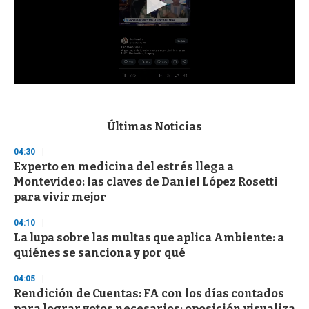
0
s
e
c
Últimas Noticias
o
n
04:30
d
Experto en medicina del estrés llega a
s
o
Montevideo: las claves de Daniel López Rosetti
f
para vivir mejor
3
3
s
04:10
e
La lupa sobre las multas que aplica Ambiente: a
c
quiénes se sanciona y por qué
o
n
d
04:05
s
Rendición de Cuentas: FA con los días contados
para lograr votos necesarios; oposición visualiza