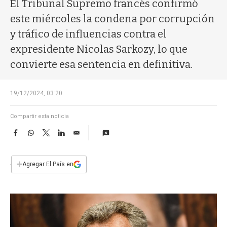
a
El Tribunal Supremo francés confirmó
este miércoles la condena por corrupción
y tráfico de influencias contra el
expresidente Nicolas Sarkozy, lo que
convierte esa sentencia en definitiva.
19/12/2024, 03:20
Compartir esta noticia
F
W
T
L
E
a
h
w
i
m
c
a
i
n
a
e
t
t
k
i
+
Agregar El País en
b
s
t
e
l
o
A
e
d
o
p
r
I
k
p
n