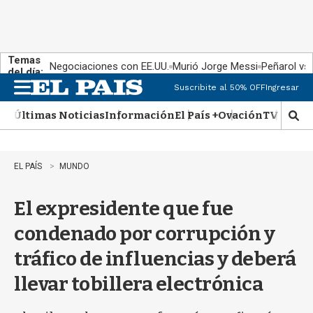
Temas
Negociaciones con EE.UU.
Murió Jorge Messi
Peñarol vs
del día:
Suscribite al 50% OFF
Ingresar
M
e
Últimas Noticias
Información
El País +
Ovación
TV Show
n
M
u
o
s
t
EL PAÍS
MUNDO
r
a
El expresidente que fue
r
b
condenado por corrupción y
�
s
tráfico de influencias y deberá
q
u
llevar tobillera electrónica
e
d