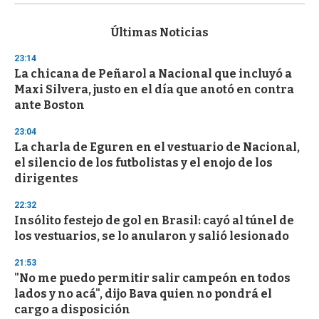
s
e
c
Últimas Noticias
o
n
23:14
d
La chicana de Peñarol a Nacional que incluyó a
s
o
Maxi Silvera, justo en el día que anotó en contra
f
ante Boston
3
3
s
23:04
e
La charla de Eguren en el vestuario de Nacional,
c
el silencio de los futbolistas y el enojo de los
o
n
dirigentes
d
s
22:32
Insólito festejo de gol en Brasil: cayó al túnel de
los vestuarios, se lo anularon y salió lesionado
21:53
"No me puedo permitir salir campeón en todos
lados y no acá", dijo Bava quien no pondrá el
cargo a disposición