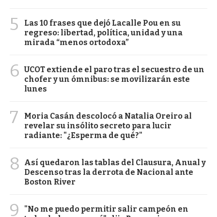
5
Las 10 frases que dejó Lacalle Pou en su
regreso: libertad, política, unidad y una
mirada “menos ortodoxa”
6
UCOT extiende el paro tras el secuestro de un
chofer y un ómnibus: se movilizarán este
lunes
7
Moria Casán descolocó a Natalia Oreiro al
revelar su insólito secreto para lucir
radiante: "¿Esperma de qué?"
8
Así quedaron las tablas del Clausura, Anual y
Descenso tras la derrota de Nacional ante
Boston River
9
"No me puedo permitir salir campeón en