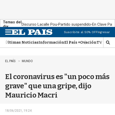
Temas del
Discurso Lacalle Pou
Partido suspendido
En Clave País
día:
Suscribite al 50% OFF
Ingresar
M
e
Últimas Noticias
Información
El País +
Ovación
TV Show
n
M
u
o
s
t
EL PAÍS
MUNDO
r
a
El coronavirus es "un poco más
r
b
grave" que una gripe, dijo
�
s
Mauricio Macri
q
u
e
d
18/06/2021, 19:24