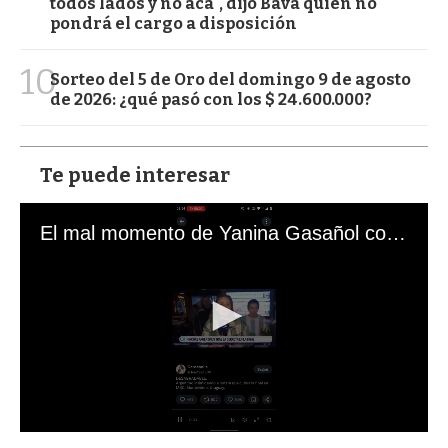
todos lados y no acá", dijo Bava quien no
pondrá el cargo a disposición
10
Sorteo del 5 de Oro del domingo 9 de agosto
de 2026: ¿qué pasó con los $ 24.600.000?
Te puede interesar
El mal momento de Yanina Gasañol con un hincha argentino en "Subrayado"
0