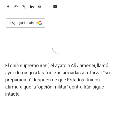
a
F
W
T
L
E
a
h
w
i
m
c
a
i
n
a
e
t
t
k
i
+
Agregar El País en
b
s
t
e
l
o
A
e
d
o
p
r
I
k
p
n
El guía supremo iraní, el ayatolá Alí Jamenei, llamó
ayer domingo a las fuerzas armadas a reforzar "su
preparación" después de que Estados Unidos
afirmara que la "opción militar" contra Irán sigue
intacta.