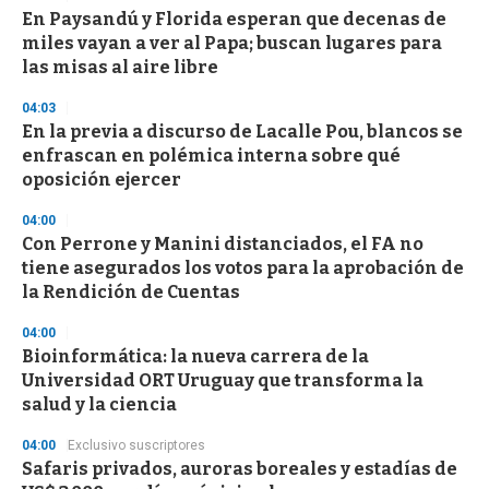
s
En Paysandú y Florida esperan que decenas de
e
miles vayan a ver al Papa; buscan lugares para
c
las misas al aire libre
o
n
d
04:03
s
En la previa a discurso de Lacalle Pou, blancos se
enfrascan en polémica interna sobre qué
oposición ejercer
04:00
Con Perrone y Manini distanciados, el FA no
tiene asegurados los votos para la aprobación de
la Rendición de Cuentas
04:00
Bioinformática: la nueva carrera de la
Universidad ORT Uruguay que transforma la
salud y la ciencia
04:00
Exclusivo suscriptores
Safaris privados, auroras boreales y estadías de