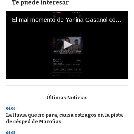
Te puede interesar
El mal momento de Yanina Gasañol con un hincha argentino en "Subrayado"
0
s
e
c
Últimas Noticias
o
n
04:06
d
La lluvia que no para, causa estragos en la pista
s
o
de césped de Maroñas
f
3
04:05
3