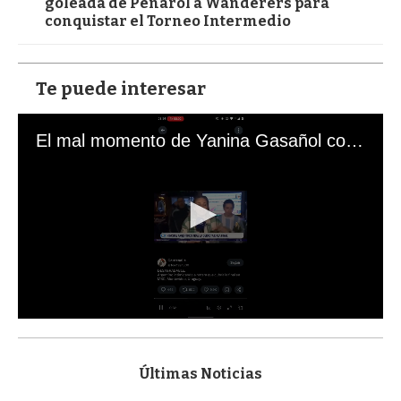
goleada de Peñarol a Wanderers para
conquistar el Torneo Intermedio
Te puede interesar
El mal momento de Yanina Gasañol con un hincha argentino en "Subrayado"
0
s
e
c
Últimas Noticias
o
n