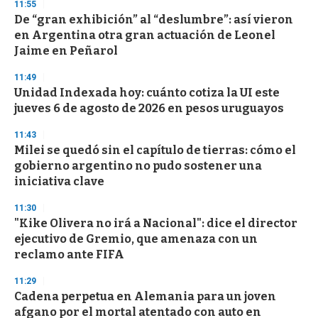
11:55
d
De “gran exhibición” al “deslumbre”: así vieron
s
o
en Argentina otra gran actuación de Leonel
f
Jaime en Peñarol
3
3
s
11:49
e
Unidad Indexada hoy: cuánto cotiza la UI este
c
jueves 6 de agosto de 2026 en pesos uruguayos
o
n
d
11:43
s
Milei se quedó sin el capítulo de tierras: cómo el
gobierno argentino no pudo sostener una
iniciativa clave
11:30
"Kike Olivera no irá a Nacional": dice el director
ejecutivo de Gremio, que amenaza con un
reclamo ante FIFA
11:29
Cadena perpetua en Alemania para un joven
afgano por el mortal atentado con auto en