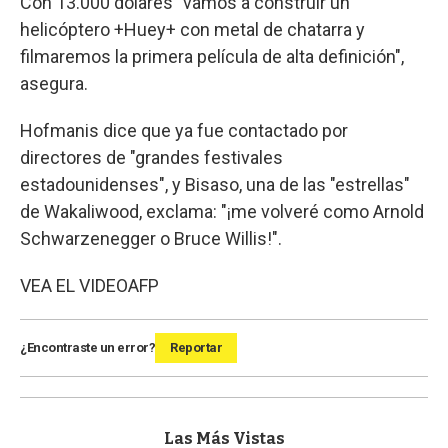
Con 13.000 dólares "vamos a construir un
helicóptero +Huey+ con metal de chatarra y
filmaremos la primera película de alta definición",
asegura.
Hofmanis dice que ya fue contactado por
directores de "grandes festivales
estadounidenses", y Bisaso, una de las "estrellas"
de Wakaliwood, exclama: "¡me volveré como Arnold
Schwarzenegger o Bruce Willis!".
VEA EL VIDEO
AFP
¿Encontraste un error?
Reportar
Las Más Vistas