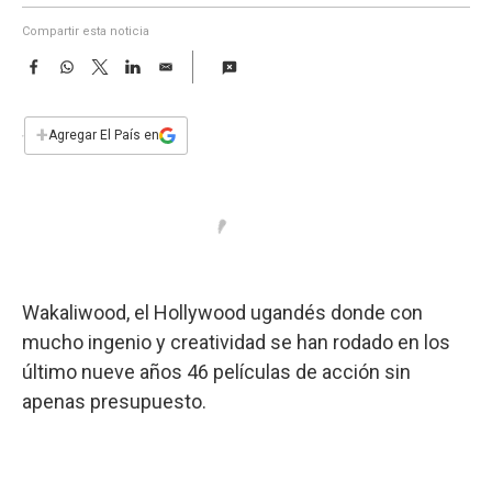
a
Compartir esta noticia
F
W
T
L
E
a
h
w
i
m
c
a
i
n
a
e
t
t
k
i
+
Agregar El País en
b
s
t
e
l
o
A
e
d
o
p
r
I
k
p
n
Wakaliwood, el Hollywood ugandés donde con
mucho ingenio y creatividad se han rodado en los
último nueve años 46 películas de acción sin
apenas presupuesto.