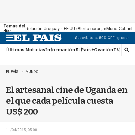
Temas del
Relación Uruguay - EE.UU.
Alerta naranja
Murió Gabriel 
día:
Suscribite al 50% OFF
Ingresar
M
e
Últimas Noticias
Información
El País +
Ovación
TV Show
n
M
u
o
s
t
EL PAÍS
MUNDO
r
a
El artesanal cine de Uganda en
r
b
el que cada película cuesta
�
s
US$ 200
q
u
e
d
11/04/2015, 05:00