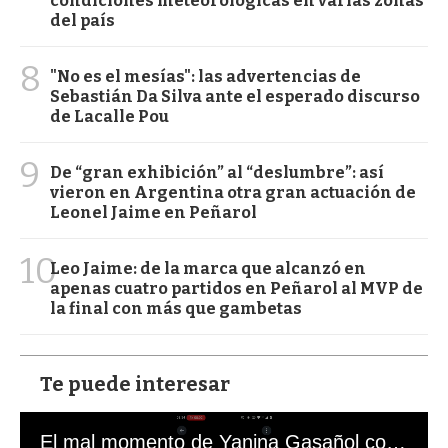
condiciones meteorológicas en varias zonas
del país
8
"No es el mesías": las advertencias de
Sebastián Da Silva ante el esperado discurso
de Lacalle Pou
9
De “gran exhibición” al “deslumbre”: así
vieron en Argentina otra gran actuación de
Leonel Jaime en Peñarol
10
Leo Jaime: de la marca que alcanzó en
apenas cuatro partidos en Peñarol al MVP de
la final con más que gambetas
Te puede interesar
El mal momento de Yanina Gasañol con un hincha argentino en "Subrayado"