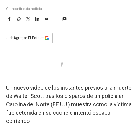
a
Compartir esta noticia
F
W
T
L
E
a
h
w
i
m
c
a
i
n
a
e
t
t
k
i
+
Agregar El País en
b
s
t
e
l
o
A
e
d
o
p
r
I
k
p
n
Un nuevo video de los instantes previos a la muerte
de Walter Scott tras los disparos de un policía en
Carolina del Norte (EE.UU.) muestra cómo la víctima
fue detenida en su coche e intentó escapar
corriendo.