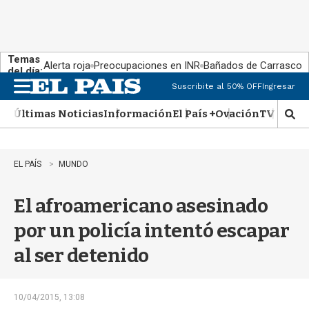
Temas
Alerta roja
Preocupaciones en INR
Bañados de Carrasco
del día:
Suscribite al 50% OFF
Ingresar
M
e
Últimas Noticias
Información
El País +
Ovación
TV Show
n
M
u
o
s
t
EL PAÍS
MUNDO
r
a
El afroamericano asesinado
r
b
por un policía intentó escapar
�
s
al ser detenido
q
u
e
d
10/04/2015, 13:08