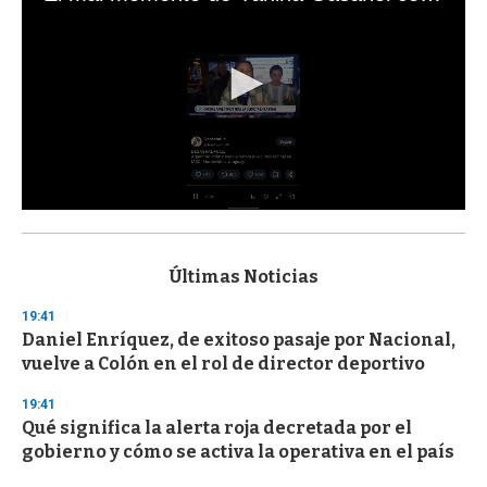
0
s
e
c
Últimas Noticias
o
n
19:41
d
Daniel Enríquez, de exitoso pasaje por Nacional,
s
o
vuelve a Colón en el rol de director deportivo
f
3
19:41
3
s
Qué significa la alerta roja decretada por el
e
gobierno y cómo se activa la operativa en el país
c
o