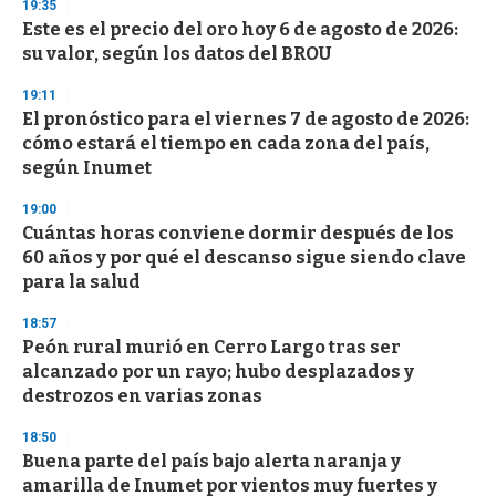
19:35
n
d
Este es el precio del oro hoy 6 de agosto de 2026:
s
su valor, según los datos del BROU
19:11
El pronóstico para el viernes 7 de agosto de 2026:
cómo estará el tiempo en cada zona del país,
según Inumet
19:00
Cuántas horas conviene dormir después de los
60 años y por qué el descanso sigue siendo clave
para la salud
18:57
Peón rural murió en Cerro Largo tras ser
alcanzado por un rayo; hubo desplazados y
destrozos en varias zonas
18:50
Buena parte del país bajo alerta naranja y
amarilla de Inumet por vientos muy fuertes y