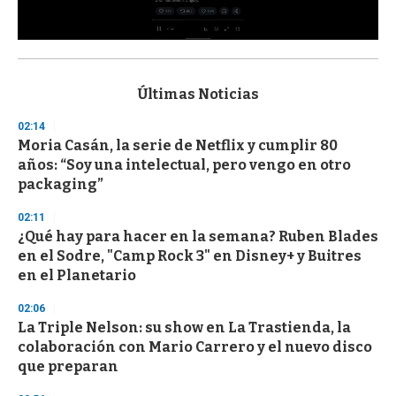
0
s
e
c
Últimas Noticias
o
n
02:14
d
Moria Casán, la serie de Netflix y cumplir 80
s
o
años: “Soy una intelectual, pero vengo en otro
f
packaging”
3
3
s
02:11
e
¿Qué hay para hacer en la semana? Ruben Blades
c
en el Sodre, "Camp Rock 3" en Disney+ y Buitres
o
n
en el Planetario
d
s
02:06
La Triple Nelson: su show en La Trastienda, la
colaboración con Mario Carrero y el nuevo disco
que preparan