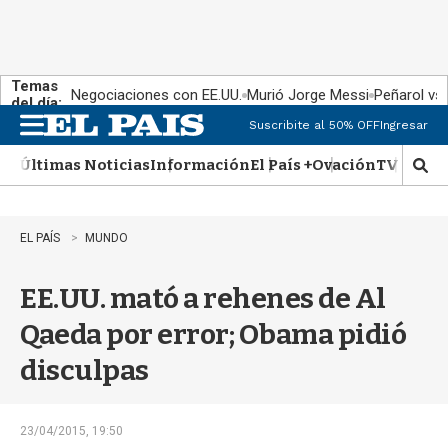
Temas
Negociaciones con EE.UU.
Murió Jorge Messi
Peñarol vs
del día:
Suscribite al 50% OFF
Ingresar
M
e
Últimas Noticias
Información
El País +
Ovación
TV Show
n
M
u
o
s
t
EL PAÍS
MUNDO
r
a
EE.UU. mató a rehenes de Al
r
b
Qaeda por error; Obama pidió
�
s
disculpas
q
u
e
d
23/04/2015, 19:50