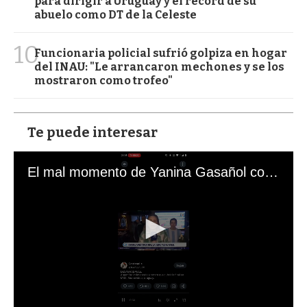
para dirigir a Uruguay y el récord de su
abuelo como DT de la Celeste
10
Funcionaria policial sufrió golpiza en hogar
del INAU: "Le arrancaron mechones y se los
mostraron como trofeo"
Te puede interesar
El mal momento de Yanina Gasañol con un hincha argentino en "Subrayado"