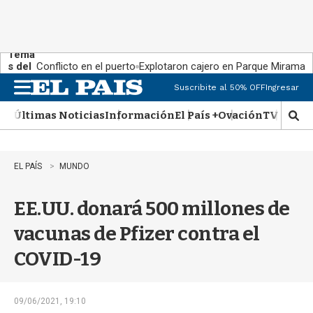
Tema
s del
Conflicto en el puerto
Explotaron cajero en Parque Miramar
día:
Suscribite al 50% OFF
Ingresar
M
e
Últimas Noticias
Información
El País +
Ovación
TV Show
n
M
u
o
s
t
EL PAÍS
MUNDO
r
a
EE.UU. donará 500 millones de
r
b
vacunas de Pfizer contra el
�
s
COVID-19
q
u
e
d
09/06/2021, 19:10