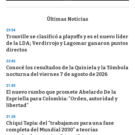
0
s
e
c
Últimas Noticias
o
n
23:54
d
Trouville se clasificó a playoffs y es el nuevo líder
s
o
de la LDA; Verdirrojo y Lagomar ganaron puntos
f
directos
3
3
s
23:45
e
Conocé los resultados de la Quiniela y la Tómbola
c
nocturna del viernes 7 de agosto de 2026
o
n
d
21:45
s
El nuevo rumbo que promete Abelardo De la
Espriella para Colombia: "Orden, autoridad y
libertad"
21:26
Chiqui Tapia: del "trabajamos para una fase
completa del Mundial 2030" a teorías