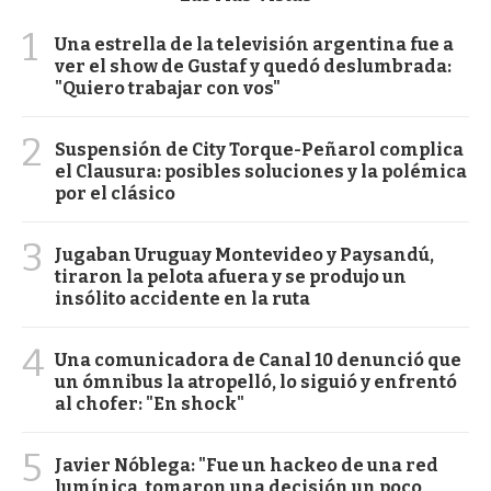
1
Una estrella de la televisión argentina fue a
ver el show de Gustaf y quedó deslumbrada:
"Quiero trabajar con vos"
2
Suspensión de City Torque-Peñarol complica
el Clausura: posibles soluciones y la polémica
por el clásico
3
Jugaban Uruguay Montevideo y Paysandú,
tiraron la pelota afuera y se produjo un
insólito accidente en la ruta
4
Una comunicadora de Canal 10 denunció que
un ómnibus la atropelló, lo siguió y enfrentó
al chofer: "En shock"
5
Javier Nóblega: "Fue un hackeo de una red
lumínica, tomaron una decisión un poco