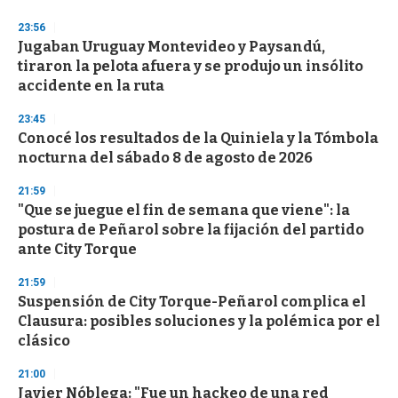
o
n
23:56
d
Jugaban Uruguay Montevideo y Paysandú,
s
o
tiraron la pelota afuera y se produjo un insólito
f
accidente en la ruta
3
3
s
23:45
e
Conocé los resultados de la Quiniela y la Tómbola
c
nocturna del sábado 8 de agosto de 2026
o
n
d
21:59
s
"Que se juegue el fin de semana que viene": la
postura de Peñarol sobre la fijación del partido
ante City Torque
21:59
Suspensión de City Torque-Peñarol complica el
Clausura: posibles soluciones y la polémica por el
clásico
21:00
Javier Nóblega: "Fue un hackeo de una red