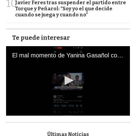
10
Javier Feres tras suspender el partido entre
Torque y Peñarol: “Soy yo el que decide
cuando se juega y cuando no”
Te puede interesar
El mal momento de Yanina Gasañol con un hincha argentino en "Subrayado"
0
s
e
c
Últimas Noticias