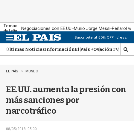
Temas
Negociaciones con EE.UU.
Murió Jorge Messi
Peñarol vs
del día:
Suscribite al 50% OFF
Ingresar
M
e
Últimas Noticias
Información
El País +
Ovación
TV Show
n
M
u
o
s
t
EL PAÍS
MUNDO
r
a
EE.UU. aumenta la presión con
r
b
más sanciones por
�
s
narcotráfico
q
u
e
d
08/05/2018, 05:00