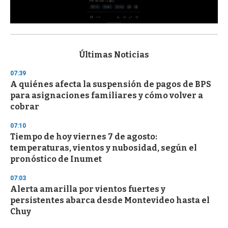
0
s
e
c
Últimas Noticias
o
n
07:39
d
A quiénes afecta la suspensión de pagos de BPS
s
o
para asignaciones familiares y cómo volver a
f
cobrar
3
3
s
07:10
e
Tiempo de hoy viernes 7 de agosto:
c
temperaturas, vientos y nubosidad, según el
o
n
pronóstico de Inumet
d
s
07:03
Alerta amarilla por vientos fuertes y
persistentes abarca desde Montevideo hasta el
Chuy