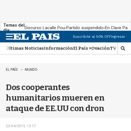
Temas del
Discurso Lacalle Pou
Partido suspendido
En Clave País
día:
Suscribite al 50% OFF
Ingresar
M
e
Últimas Noticias
Información
El País +
Ovación
TV Show
n
M
u
o
s
t
EL PAÍS
MUNDO
r
a
Dos cooperantes
r
b
humanitarios mueren en
�
s
ataque de EE.UU con dron
q
u
e
d
23/04/2015, 13:17