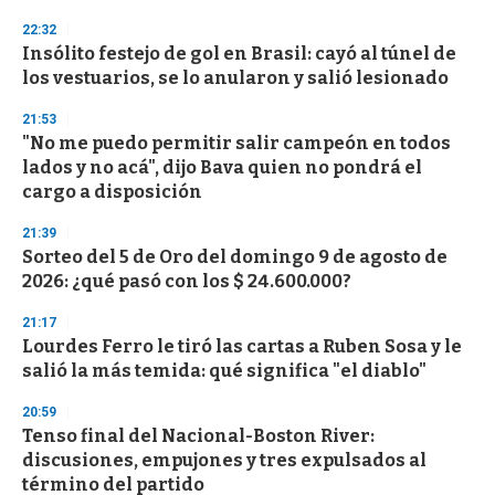
d
s
22:32
Insólito festejo de gol en Brasil: cayó al túnel de
los vestuarios, se lo anularon y salió lesionado
21:53
"No me puedo permitir salir campeón en todos
lados y no acá", dijo Bava quien no pondrá el
cargo a disposición
21:39
Sorteo del 5 de Oro del domingo 9 de agosto de
2026: ¿qué pasó con los $ 24.600.000?
21:17
Lourdes Ferro le tiró las cartas a Ruben Sosa y le
salió la más temida: qué significa "el diablo"
20:59
Tenso final del Nacional-Boston River:
discusiones, empujones y tres expulsados al
término del partido