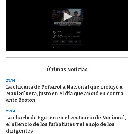
0
s
e
c
Últimas Noticias
o
n
23:14
d
La chicana de Peñarol a Nacional que incluyó a
s
o
Maxi Silvera, justo en el día que anotó en contra
f
ante Boston
3
3
s
23:04
e
La charla de Eguren en el vestuario de Nacional,
c
el silencio de los futbolistas y el enojo de los
o
n
dirigentes