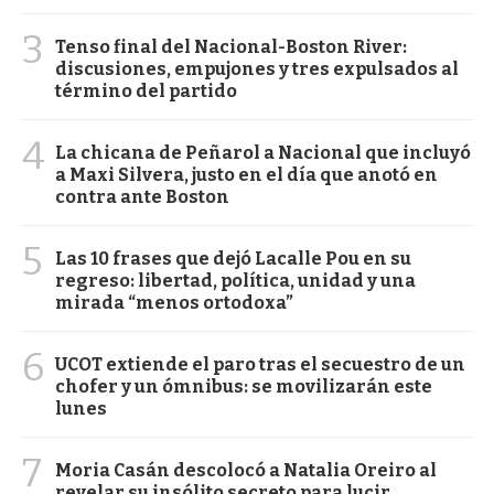
3
Tenso final del Nacional-Boston River:
discusiones, empujones y tres expulsados al
término del partido
4
La chicana de Peñarol a Nacional que incluyó
a Maxi Silvera, justo en el día que anotó en
contra ante Boston
5
Las 10 frases que dejó Lacalle Pou en su
regreso: libertad, política, unidad y una
mirada “menos ortodoxa”
6
UCOT extiende el paro tras el secuestro de un
chofer y un ómnibus: se movilizarán este
lunes
7
Moria Casán descolocó a Natalia Oreiro al
revelar su insólito secreto para lucir