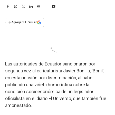
a
F
W
T
L
E
a
h
w
i
m
c
a
i
n
a
e
t
t
k
i
+
Agregar El País en
b
s
t
e
l
o
A
e
d
o
p
r
I
k
p
n
Las autoridades de Ecuador sancionaron por
segunda vez al caricaturista Javier Bonilla, ‘Bonil’,
en esta ocasión por discriminación, al haber
publicado una viñeta humorística sobre la
condición socioeconómica de un legislador
oficialista en el diario El Universo, que también fue
amonestado.