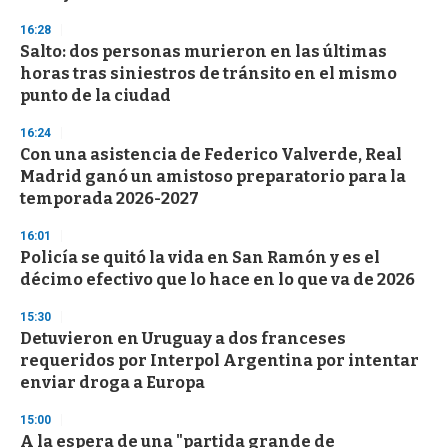
d
s
16:28
Salto: dos personas murieron en las últimas
horas tras siniestros de tránsito en el mismo
punto de la ciudad
16:24
Con una asistencia de Federico Valverde, Real
Madrid ganó un amistoso preparatorio para la
temporada 2026-2027
16:01
Policía se quitó la vida en San Ramón y es el
décimo efectivo que lo hace en lo que va de 2026
15:30
Detuvieron en Uruguay a dos franceses
requeridos por Interpol Argentina por intentar
enviar droga a Europa
15:00
A la espera de una "partida grande de