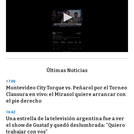
0
s
e
c
Últimas Noticias
o
n
17:00
d
Montevideo City Torque vs. Peñarol por el Torneo
s
o
Clausura en vivo: el Mirasol quiere arrancar con
f
el pie derecho
3
3
s
16:42
e
Una estrella de la televisión argentina fue a ver
c
el show de Gustaf y quedó deslumbrada: "Quiero
o
n
trabajar con vos"