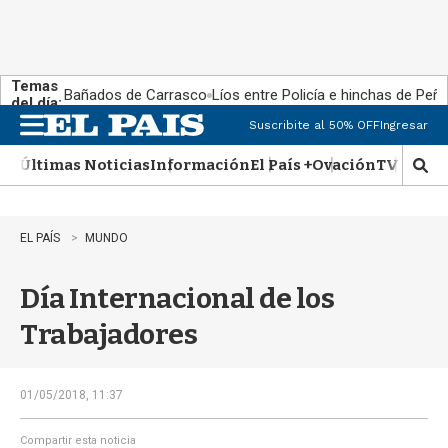
Temas
Bañados de Carrasco
Líos entre Policía e hinchas de Peña
del día:
Suscribite al 50% OFF
Ingresar
M
e
Últimas Noticias
Información
El País +
Ovación
TV Show
n
M
u
o
s
t
EL PAÍS
MUNDO
r
a
Día Internacional de los
r
b
Trabajadores
�
s
q
u
01/05/2018, 11:37
e
d
Compartir esta noticia