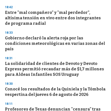
o
n
18:42
d
Entre "mal compañero" y "mal perdedor",
s
o
altísima tensión en vivo entre dos integrantes
f
de programa radial
3
3
s
18:33
e
Gobierno declaró la alerta roja por las
c
condiciones meteorológicas en varias zonas del
o
n
país
d
s
18:31
La solidaridad de clientes de Devoto y Devoto
Express permitió recaudar más de $1,7 millones
para Aldeas Infantiles SOS Uruguay
18:30
Conocé los resultados de la Quiniela y la Tómbola
vespertina del jueves 6 de agosto de 2026
18:11
Profesores de Texas denuncian "censura" tras