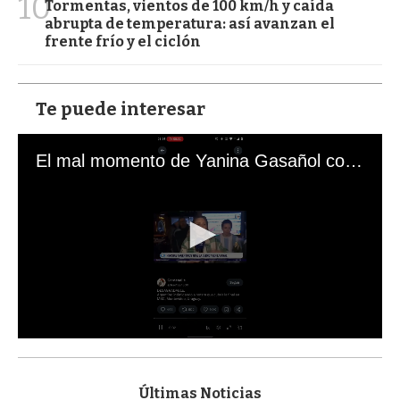
10
Tormentas, vientos de 100 km/h y caída
abrupta de temperatura: así avanzan el
frente frío y el ciclón
Te puede interesar
El mal momento de Yanina Gasañol con un hincha argentino en "Subrayado"
0
s
e
c
Últimas Noticias