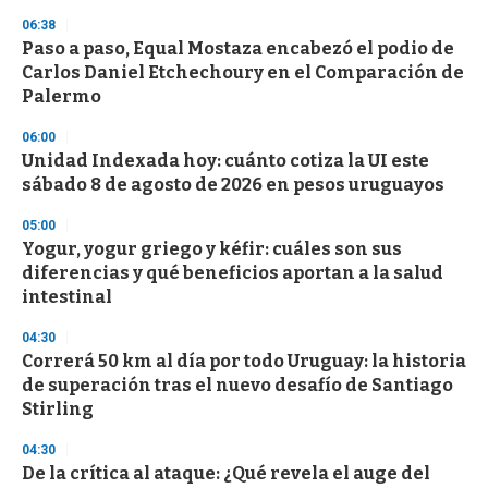
s
06:38
Paso a paso, Equal Mostaza encabezó el podio de
Carlos Daniel Etchechoury en el Comparación de
Palermo
06:00
Unidad Indexada hoy: cuánto cotiza la UI este
sábado 8 de agosto de 2026 en pesos uruguayos
05:00
Yogur, yogur griego y kéfir: cuáles son sus
diferencias y qué beneficios aportan a la salud
intestinal
04:30
Correrá 50 km al día por todo Uruguay: la historia
de superación tras el nuevo desafío de Santiago
Stirling
04:30
De la crítica al ataque: ¿Qué revela el auge del