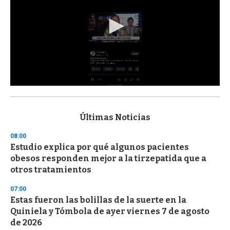
0
s
e
c
Últimas Noticias
o
n
08:00
d
Estudio explica por qué algunos pacientes
s
o
obesos responden mejor a la tirzepatida que a
f
otros tratamientos
3
3
s
07:00
e
Estas fueron las bolillas de la suerte en la
c
Quiniela y Tómbola de ayer viernes 7 de agosto
o
n
de 2026
d