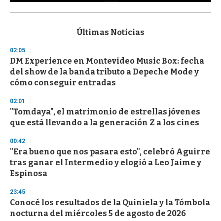
0
s
e
c
Últimas Noticias
o
n
02:05
d
DM Experience en Montevideo Music Box: fecha
s
o
del show de la banda tributo a Depeche Mode y
f
cómo conseguir entradas
3
3
s
02:01
e
"Tomdaya", el matrimonio de estrellas jóvenes
c
que está llevando a la generación Z a los cines
o
n
d
00:42
s
"Era bueno que nos pasara esto", celebró Aguirre
tras ganar el Intermedio y elogió a Leo Jaime y
Espinosa
23:45
Conocé los resultados de la Quiniela y la Tómbola
nocturna del miércoles 5 de agosto de 2026