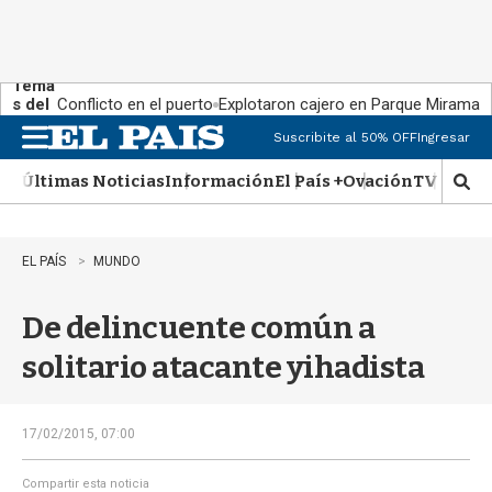
Tema
s del
Conflicto en el puerto
Explotaron cajero en Parque Miramar
día:
Suscribite al 50% OFF
Ingresar
M
e
Últimas Noticias
Información
El País +
Ovación
TV Show
n
M
u
o
s
t
EL PAÍS
MUNDO
r
a
De delincuente común a
r
b
solitario atacante yihadista
�
s
q
u
17/02/2015, 07:00
e
d
Compartir esta noticia