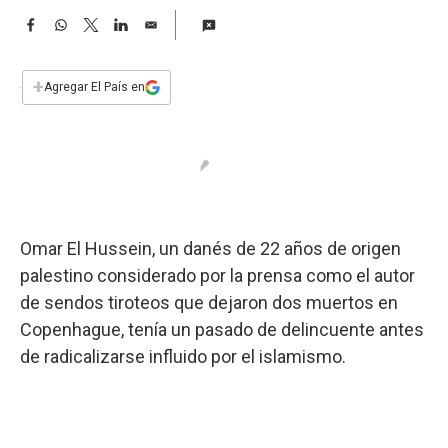
a
F
W
T
L
E
a
h
w
i
m
c
a
i
n
a
e
t
t
k
i
+
Agregar El País en
b
s
t
e
l
o
A
e
d
o
p
r
I
k
p
n
Omar El Hussein, un danés de 22 años de origen
palestino considerado por la prensa como el autor
de sendos tiroteos que dejaron dos muertos en
Copenhague, tenía un pasado de delincuente antes
de radicalizarse influido por el islamismo.