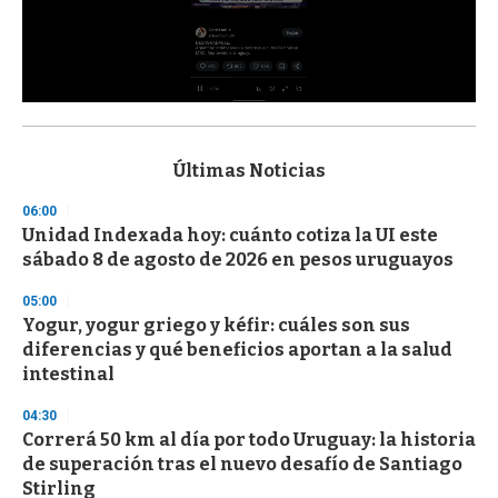
0
s
e
c
Últimas Noticias
o
n
06:00
d
Unidad Indexada hoy: cuánto cotiza la UI este
s
o
sábado 8 de agosto de 2026 en pesos uruguayos
f
3
05:00
3
s
Yogur, yogur griego y kéfir: cuáles son sus
e
diferencias y qué beneficios aportan a la salud
c
intestinal
o
n
d
04:30
s
Correrá 50 km al día por todo Uruguay: la historia
de superación tras el nuevo desafío de Santiago
Stirling