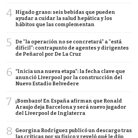
4
Hígado graso: seis bebidas que pueden
ayudar a cuidar la salud hepática y los
hábitos que las complementan
5
De "la operación no se concretará" a "está
difícil": contrapunto de agentes y dirigentes
de Peñarol por De La Cruz
6
“Inicia una nueva etapa”: la fecha clave que
anunció Liverpool por la construcción del
Nuevo Estadio Belvedere
7
¡Bombazo! En España afirman que Ronald
Araujo deja Barcelona y será nuevo jugador
del Liverpool de Inglaterra
8
Georgina Rodríguez publicó un descargo tras
las críticas por su físico y reveló qué le dijo