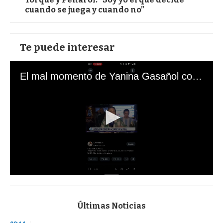
cuando se juega y cuando no”
Te puede interesar
El mal momento de Yanina Gasañol con un hincha argentino en "Subrayado"
0
s
e
c
Últimas Noticias
o
n