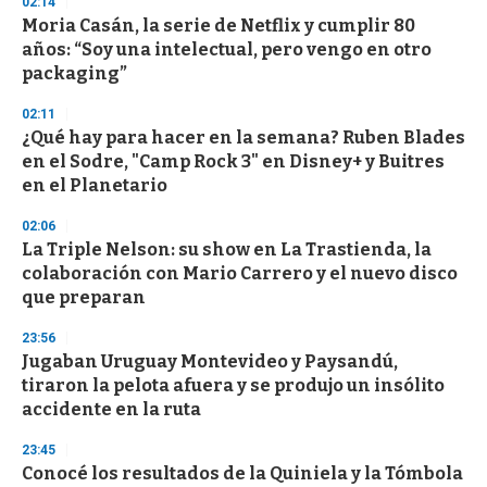
02:14
d
Moria Casán, la serie de Netflix y cumplir 80
s
o
años: “Soy una intelectual, pero vengo en otro
f
packaging”
3
3
s
02:11
e
¿Qué hay para hacer en la semana? Ruben Blades
c
en el Sodre, "Camp Rock 3" en Disney+ y Buitres
o
n
en el Planetario
d
s
02:06
La Triple Nelson: su show en La Trastienda, la
colaboración con Mario Carrero y el nuevo disco
que preparan
23:56
Jugaban Uruguay Montevideo y Paysandú,
tiraron la pelota afuera y se produjo un insólito
accidente en la ruta
23:45
Conocé los resultados de la Quiniela y la Tómbola