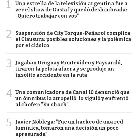
1
Una estrella de la televisión argentina fue a
ver el show de Gustaf y quedó deslumbrada:
"Quiero trabajar con vos"
2
Suspensión de City Torque-Peñarol complica
el Clausura: posibles soluciones y la polémica
por el clásico
3
Jugaban Uruguay Montevideo y Paysandú,
tiraron la pelota afuera y se produjo un
insólito accidente en la ruta
4
Una comunicadora de Canal 10 denunció que
un ómnibus la atropelló, lo siguió y enfrentó
al chofer: "En shock"
5
Javier Nóblega: "Fue un hackeo de una red
lumínica, tomaron una decisión un poco
apresurada"