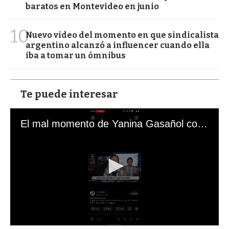
baratos en Montevideo en junio
10
Nuevo video del momento en que sindicalista
argentino alcanzó a influencer cuando ella
iba a tomar un ómnibus
Te puede interesar
El mal momento de Yanina Gasañol con un hincha argentino en "Subrayado"
0