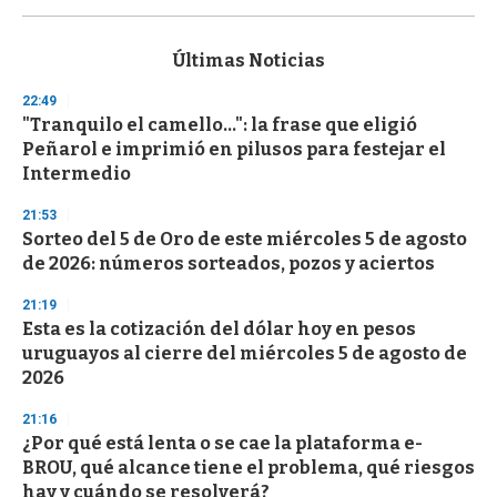
s
e
c
Últimas Noticias
o
n
22:49
d
"Tranquilo el camello...": la frase que eligió
s
o
Peñarol e imprimió en pilusos para festejar el
f
Intermedio
3
3
s
21:53
e
Sorteo del 5 de Oro de este miércoles 5 de agosto
c
de 2026: números sorteados, pozos y aciertos
o
n
d
21:19
s
Esta es la cotización del dólar hoy en pesos
uruguayos al cierre del miércoles 5 de agosto de
2026
21:16
¿Por qué está lenta o se cae la plataforma e-
BROU, qué alcance tiene el problema, qué riesgos
hay y cuándo se resolverá?