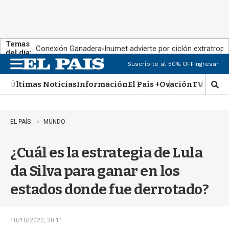
Temas
Conexión Ganadera
Inumet advierte por ciclón extratropi
del día:
Suscribite al 50% OFF
Ingresar
M
e
Últimas Noticias
Información
El País +
Ovación
TV Show
n
M
u
o
s
t
EL PAÍS
MUNDO
r
a
¿Cuál es la estrategia de Lula
r
b
da Silva para ganar en los
�
s
estados donde fue derrotado?
q
u
e
d
10/10/2022, 20:11