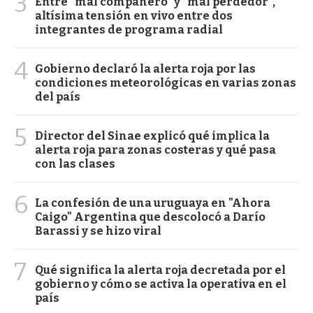
3
Entre "mal compañero" y "mal perdedor",
altísima tensión en vivo entre dos
integrantes de programa radial
4
Gobierno declaró la alerta roja por las
condiciones meteorológicas en varias zonas
del país
5
Director del Sinae explicó qué implica la
alerta roja para zonas costeras y qué pasa
con las clases
6
La confesión de una uruguaya en "Ahora
Caigo" Argentina que descolocó a Darío
Barassi y se hizo viral
7
Qué significa la alerta roja decretada por el
gobierno y cómo se activa la operativa en el
país