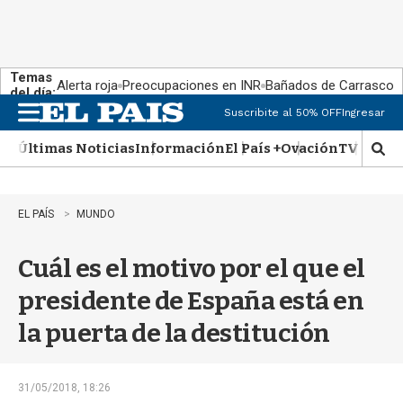
Temas
Alerta roja
Preocupaciones en INR
Bañados de Carrasco
del día:
Suscribite al 50% OFF
Ingresar
M
e
Últimas Noticias
Información
El País +
Ovación
TV Show
n
M
u
o
s
t
EL PAÍS
MUNDO
r
a
Cuál es el motivo por el que el
r
b
presidente de España está en
�
s
la puerta de la destitución
q
u
e
d
31/05/2018, 18:26