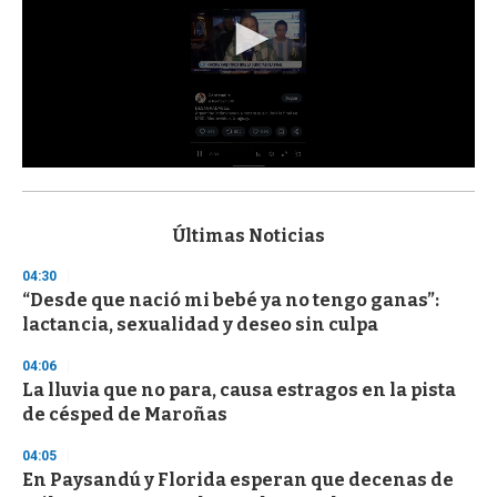
0
s
e
c
Últimas Noticias
o
n
04:30
d
“Desde que nació mi bebé ya no tengo ganas”:
s
o
lactancia, sexualidad y deseo sin culpa
f
3
04:06
3
s
La lluvia que no para, causa estragos en la pista
e
de césped de Maroñas
c
o
04:05
n
d
En Paysandú y Florida esperan que decenas de
s