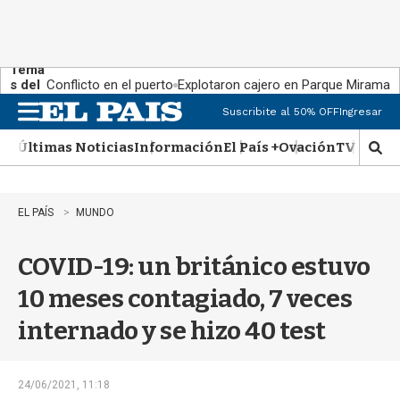
Tema
s del
Conflicto en el puerto
Explotaron cajero en Parque Miramar
día:
Suscribite al 50% OFF
Ingresar
M
e
Últimas Noticias
Información
El País +
Ovación
TV Show
n
M
u
o
s
t
EL PAÍS
MUNDO
r
a
COVID-19: un británico estuvo
r
b
10 meses contagiado, 7 veces
�
s
internado y se hizo 40 test
q
u
e
d
24/06/2021, 11:18