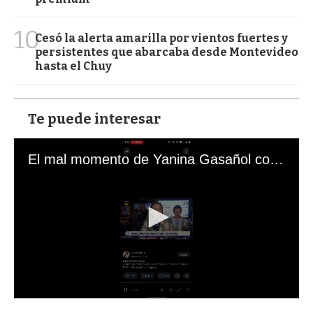
10
Cesó la alerta amarilla por vientos fuertes y
persistentes que abarcaba desde Montevideo
hasta el Chuy
Te puede interesar
El mal momento de Yanina Gasañol con un hincha argentino en "Subrayado"
0