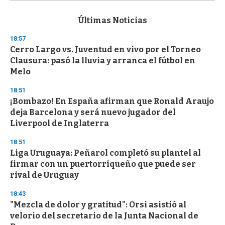
s
e
c
Últimas Noticias
o
n
18:57
d
Cerro Largo vs. Juventud en vivo por el Torneo
s
o
Clausura: pasó la lluvia y arranca el fútbol en
f
Melo
3
3
s
18:51
e
¡Bombazo! En España afirman que Ronald Araujo
c
deja Barcelona y será nuevo jugador del
o
n
Liverpool de Inglaterra
d
s
18:51
Liga Uruguaya: Peñarol completó su plantel al
firmar con un puertorriqueño que puede ser
rival de Uruguay
18:43
"Mezcla de dolor y gratitud": Orsi asistió al
velorio del secretario de la Junta Nacional de