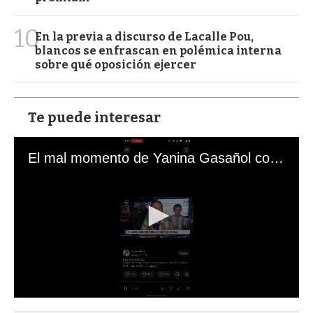
10
En la previa a discurso de Lacalle Pou,
blancos se enfrascan en polémica interna
sobre qué oposición ejercer
Te puede interesar
El mal momento de Yanina Gasañol con un hincha argentino en "Subrayado"
0