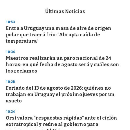
s
e
c
Últimas Noticias
o
n
10:53
d
Entra a Uruguay una masa de aire de origen
s
o
polar que traerá frío: "Abrupta caída de
f
temperatura"
3
3
s
10:34
e
Maestros realizarán un paro nacional de 24
c
horas: en qué fecha de agosto será y cuáles son
o
n
los reclamos
d
s
10:28
Feriado del 13 de agosto de 2026: quiénes no
trabajan en Uruguay el próximo jueves por un
asueto
10:24
Orsi valora “respuestas rápidas” ante el ciclón
extratropical y reúne al gobierno para