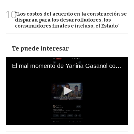
10
"Los costos del acuerdo en la construcción se
disparan para los desarrolladores, los
consumidores finales e incluso, el Estado"
Te puede interesar
El mal momento de Yanina Gasañol con un hincha argentino en "Subrayado"
0
s