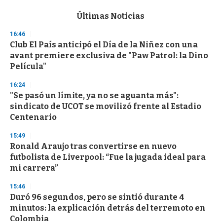
e
c
Últimas Noticias
o
n
16:46
d
Club El País anticipó el Día de la Niñez con una
s
o
avant premiere exclusiva de "Paw Patrol: la Dino
f
Película"
3
3
s
16:24
e
"Se pasó un límite, ya no se aguanta más":
c
sindicato de UCOT se movilizó frente al Estadio
o
n
Centenario
d
s
15:49
Ronald Araujo tras convertirse en nuevo
futbolista de Liverpool: “Fue la jugada ideal para
mi carrera”
15:46
Duró 96 segundos, pero se sintió durante 4
minutos: la explicación detrás del terremoto en
Colombia