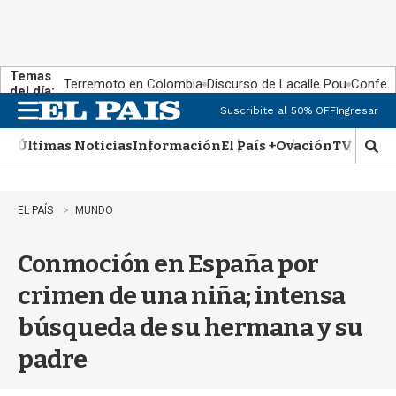
Temas
Terremoto en Colombia
Discurso de Lacalle Pou
Confere
del día:
Suscribite al 50% OFF
Ingresar
M
e
Últimas Noticias
Información
El País +
Ovación
TV Show
n
M
u
o
s
t
EL PAÍS
MUNDO
r
a
Conmoción en España por
r
b
crimen de una niña; intensa
�
s
búsqueda de su hermana y su
q
u
padre
e
d