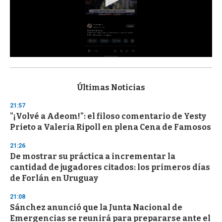
0
s
e
c
Últimas Noticias
o
n
21:57
d
"¡Volvé a Adeom!": el filoso comentario de Yesty
s
o
Prieto a Valeria Ripoll en plena Cena de Famosos
f
3
21:26
3
s
De mostrar su práctica a incrementar la
e
cantidad de jugadores citados: los primeros días
c
de Forlán en Uruguay
o
n
d
21:08
s
Sánchez anunció que la Junta Nacional de
Emergencias se reunirá para prepararse ante el