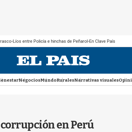
rrasco
Líos entre Policía e hinchas de Peñarol
En Clave País
ienestar
Negocios
Mundo
Rurales
Narrativas visuales
Opin
a corrupción en Perú