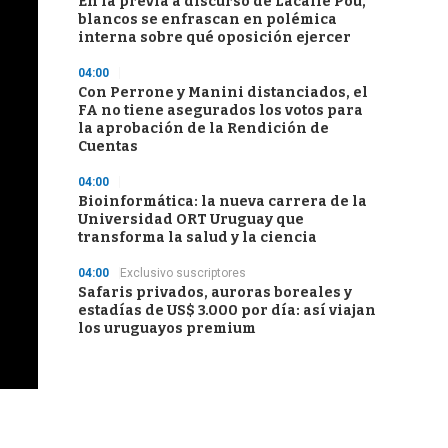
En la previa a discurso de Lacalle Pou,
blancos se enfrascan en polémica
interna sobre qué oposición ejercer
04:00
Con Perrone y Manini distanciados, el
FA no tiene asegurados los votos para
la aprobación de la Rendición de
Cuentas
04:00
Bioinformática: la nueva carrera de la
Universidad ORT Uruguay que
transforma la salud y la ciencia
04:00
Exclusivo suscriptores
Safaris privados, auroras boreales y
estadías de US$ 3.000 por día: así viajan
los uruguayos premium