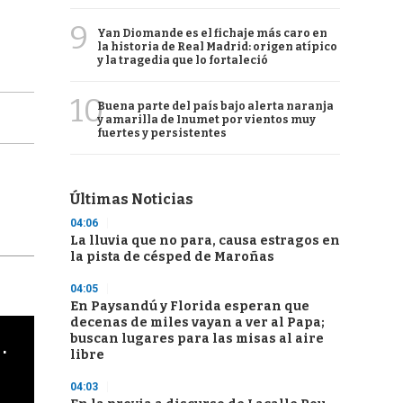
9
Yan Diomande es el fichaje más caro en
la historia de Real Madrid: origen atípico
y la tragedia que lo fortaleció
10
Buena parte del país bajo alerta naranja
y amarilla de Inumet por vientos muy
fuertes y persistentes
Últimas Noticias
04:06
La lluvia que no para, causa estragos en
la pista de césped de Maroñas
04:05
En Paysandú y Florida esperan que
decenas de miles vayan a ver al Papa;
buscan lugares para las misas al aire
cha argentino en "Subrayado"
libre
04:03