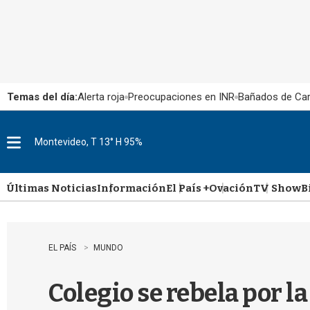
Temas del día:
Alerta roja
Preocupaciones en INR
Bañados de Ca
Montevideo, T 13° H 95%
M
e
n
u
Últimas Noticias
Información
El País +
Ovación
TV Show
B
EL PAÍS
MUNDO
Colegio se rebela por l