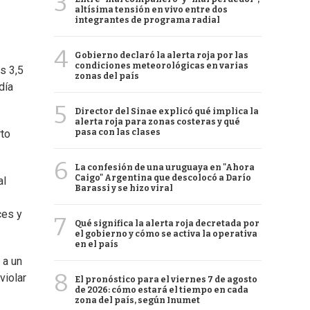
3
altísima tensión en vivo entre dos
integrantes de programa radial
4
Gobierno declaró la alerta roja por las
condiciones meteorológicas en varias
s 3,5
zonas del país
día
5
Director del Sinae explicó qué implica la
alerta roja para zonas costeras y qué
pasa con las clases
rto
6
La confesión de una uruguaya en "Ahora
Caigo" Argentina que descolocó a Darío
al
Barassi y se hizo viral
ces y
7
Qué significa la alerta roja decretada por
el gobierno y cómo se activa la operativa
en el país
 a un
8
violar
El pronóstico para el viernes 7 de agosto
de 2026: cómo estará el tiempo en cada
zona del país, según Inumet