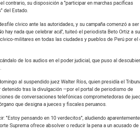
el contrario, su disposición a "participar en marchas pacíficas
" del Estado.
desfile cívico ante las autoridades, y su campaña comenzó a ser
o hay nada que celebrar acá", tuiteó el periodista Beto Ortiz a su
cívico-militares en todas las ciudades y pueblos de Perú por el 
ndalo de los audios en el poder judicial, que puso al descubie
.
domingo al suspendido juez Walter Ríos, quien presidía el Tribun
r detenido tras la divulgación —por el portal de periodismo de
aciones de conversaciones telefónicas comprometedoras de jue
 órgano que designa a jueces y fiscales peruanos.
cir: "Estoy pensando en 10 verdecitos", aludiendo aparentemente
Corte Suprema ofrece absolver o reducir la pena a un acusado de 