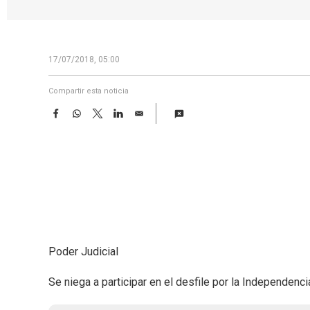
17/07/2018, 05:00
Compartir esta noticia
F
W
T
L
E
a
h
w
i
m
c
a
i
n
a
e
t
t
k
i
b
s
t
e
l
o
A
e
d
o
p
r
I
k
p
n
Poder Judicial
Se niega a participar en el desfile por la Independenci