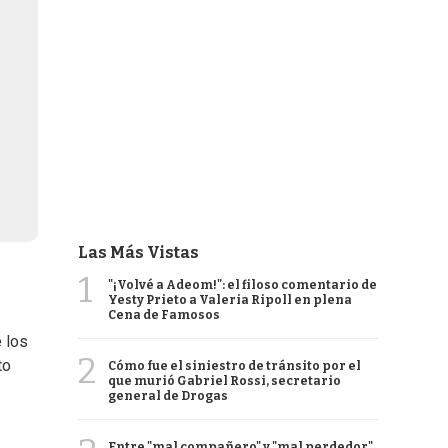
Las Más Vistas
1
"¡Volvé a Adeom!": el filoso comentario de
Yesty Prieto a Valeria Ripoll en plena
Cena de Famosos
e los
2
to
Cómo fue el siniestro de tránsito por el
que murió Gabriel Rossi, secretario
general de Drogas
Entre "mal compañero" y "mal perdedor",