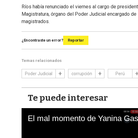
Ríos había renunciado el viernes al cargo de presidente
Magistratura, órgano del Poder Judicial encargado de i
magistrados.
¿Encontraste un error?
Reportar
Temas relacionados
Poder Judicial
corrupción
Perú
Te puede interesar