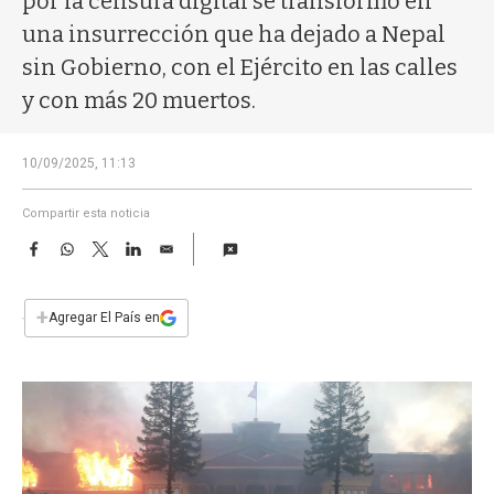
por la censura digital se transformó en
a
una insurrección que ha dejado a Nepal
sin Gobierno, con el Ejército en las calles
y con más 20 muertos.
10/09/2025, 11:13
Compartir esta noticia
F
W
T
L
E
a
h
w
i
m
c
a
i
n
a
e
t
t
k
i
+
Agregar El País en
b
s
t
e
l
o
A
e
d
o
p
r
I
k
p
n