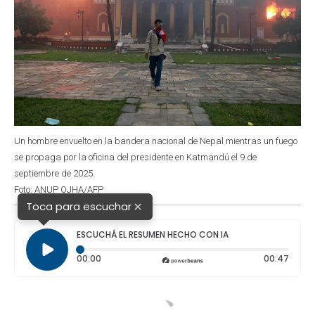
Un hombre envuelto en la bandera nacional de Nepal mientras un fuego
se propaga por la oficina del presidente en Katmandú el 9 de
septiembre de 2025.
Foto: ANUP OJHA/AFP
×
Toca para escuchar
ESCUCHÁ EL RESUMEN HECHO CON IA
Tiempo transcurrido: 0 segundos
Durac
00:00
00:47