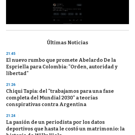
0
s
e
c
Últimas Noticias
o
n
21:45
d
El nuevo rumbo que promete Abelardo De la
s
o
Espriella para Colombia: "Orden, autoridad y
f
libertad"
3
3
s
21:26
e
Chiqui Tapia: del "trabajamos para una fase
c
completa del Mundial 2030" a teorías
o
n
conspirativas contra Argentina
d
s
21:24
La pasión de un periodista por los datos
deportivos que hasta le costó un matrimonio: la