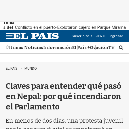
Tema
s del
Conflicto en el puerto
Explotaron cajero en Parque Miramar
día:
Suscribite al 50% OFF
Ingresar
M
e
Últimas Noticias
Información
El País +
Ovación
TV Show
n
M
u
o
s
t
EL PAÍS
MUNDO
r
a
Claves para entender qué pasó
r
b
en Nepal: por qué incendiaron
�
s
el Parlamento
q
u
e
En menos de dos días, una protesta juvenil
d