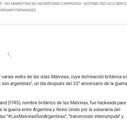
A" - NO MARKETING NO ADVERTISING CAMPAIGNS - DISTRIBUTED AS A SERVI
IVERSARY-FERNANDEZ
r varias webs de las islas Malvinas, cuya dominación británica e
 son argentinas", un día después del 33° aniversario de la guerr
land (FIRS), nombre británico de las Malvinas, fue hackeada para
 la guerra entre Argentina y Reino Unido por la soberanía del
ndas "#LasMalvinasSonArgentinas", "transmisión interrumpida" y