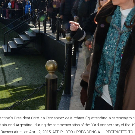
ntina's President Cristina Fernandez de Kirchner (R) attending a ceremony to 
Britain and Argentina, during the commemoration of the 33rd anniversary of the 1
 Buenos Aires, on April 2, 2015. AFP PHOTO / PRESIDENCIA --- RESTRICTED TO