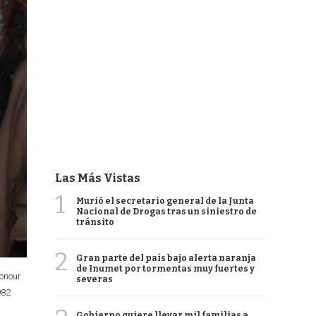
Las Más Vistas
1
Murió el secretario general de la Junta
Nacional de Drogas tras un siniestro de
tránsito
2
Gran parte del país bajo alerta naranja
de Inumet por tormentas muy fuertes y
honour
severas
982
Gobierno quiere llevar mil familias a