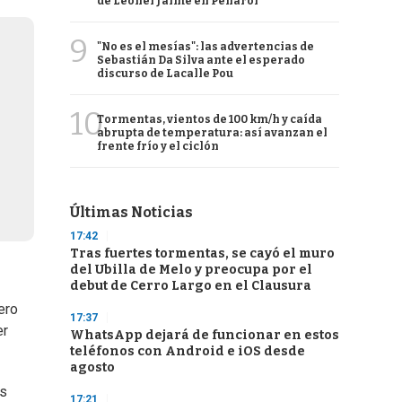
de Leonel Jaime en Peñarol
9
"No es el mesías": las advertencias de
Sebastián Da Silva ante el esperado
discurso de Lacalle Pou
10
Tormentas, vientos de 100 km/h y caída
abrupta de temperatura: así avanzan el
frente frío y el ciclón
Últimas Noticias
17:42
Tras fuertes tormentas, se cayó el muro
del Ubilla de Melo y preocupa por el
debut de Cerro Largo en el Clausura
ero
17:37
er
WhatsApp dejará de funcionar en estos
teléfonos con Android e iOS desde
agosto
os
17:21