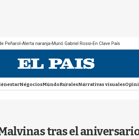
 de Peñarol
Alerta naranja
Murió Gabriel Rossi
En Clave País
ienestar
Negocios
Mundo
Rurales
Narrativas visuales
Opin
 Malvinas tras el aniversari