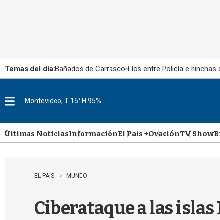
Temas del día:
Bañados de Carrasco
Líos entre Policía e hinchas
Montevideo, T 15° H 95%
M
e
n
u
Últimas Noticias
Información
El País +
Ovación
TV Show
B
EL PAÍS
MUNDO
Ciberataque a las islas