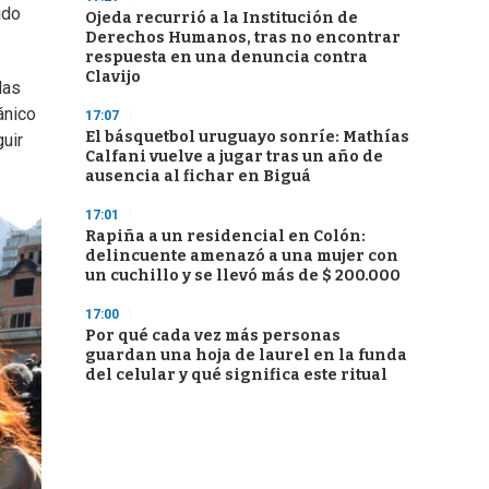
ido
Ojeda recurrió a la Institución de
Derechos Humanos, tras no encontrar
respuesta en una denuncia contra
Clavijo
las
ánico
17:07
El básquetbol uruguayo sonríe: Mathías
uir
Calfani vuelve a jugar tras un año de
ausencia al fichar en Biguá
17:01
Rapiña a un residencial en Colón:
delincuente amenazó a una mujer con
un cuchillo y se llevó más de $ 200.000
17:00
Por qué cada vez más personas
guardan una hoja de laurel en la funda
del celular y qué significa este ritual