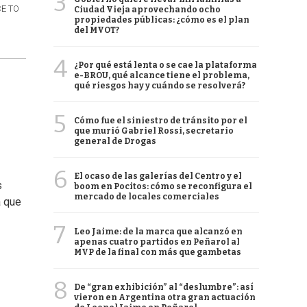
3
CE TO
Ciudad Vieja aprovechando ocho
propiedades públicas: ¿cómo es el plan
del MVOT?
4
¿Por qué está lenta o se cae la plataforma
e-BROU, qué alcance tiene el problema,
qué riesgos hay y cuándo se resolverá?
5
Cómo fue el siniestro de tránsito por el
que murió Gabriel Rossi, secretario
general de Drogas
6
El ocaso de las galerías del Centro y el
s
boom en Pocitos: cómo se reconfigura el
mercado de locales comerciales
a que
7
Leo Jaime: de la marca que alcanzó en
apenas cuatro partidos en Peñarol al
MVP de la final con más que gambetas
8
De “gran exhibición” al “deslumbre”: así
vieron en Argentina otra gran actuación