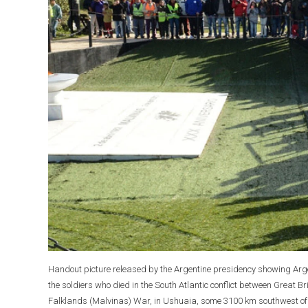
Handout picture released by the Argentine presidency showing Arge
the soldiers who died in the South Atlantic conflict between Great 
Falklands (Malvinas) War, in Ushuaia, some 3100 km southwest of