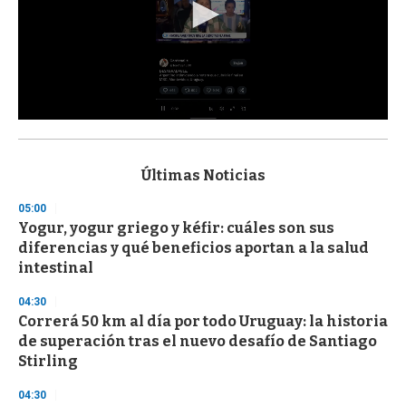
0
s
e
c
Últimas Noticias
o
n
05:00
d
Yogur, yogur griego y kéfir: cuáles son sus
s
o
diferencias y qué beneficios aportan a la salud
f
intestinal
3
3
s
04:30
e
Correrá 50 km al día por todo Uruguay: la historia
c
de superación tras el nuevo desafío de Santiago
o
n
Stirling
d
s
04:30