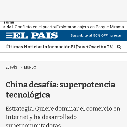
Tema
s del
Conflicto en el puerto
Explotaron cajero en Parque Miramar
día:
Suscribite al 50% OFF
Ingresar
M
e
Últimas Noticias
Información
El País +
Ovación
TV Show
n
M
u
o
s
t
EL PAÍS
MUNDO
r
a
China desafía: superpotencia
r
b
tecnológica
�
s
q
Estrategia. Quiere dominar el comercio en
u
Internet y ha desarrollado
e
d
supercomputadoras