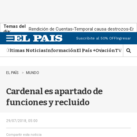
Temas del
Rendición de Cuentas
Temporal causa destrozos
En 
día:
Suscribite al 50% OFF
Ingresar
M
e
Últimas Noticias
Información
El País +
Ovación
TV Show
n
M
u
o
s
t
EL PAÍS
MUNDO
r
a
Cardenal es apartado de
r
b
funciones y recluido
�
s
q
u
29/07/2018, 05:00
e
d
Compartir esta noticia