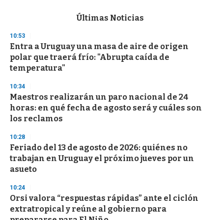
e
c
Últimas Noticias
o
n
10:53
d
Entra a Uruguay una masa de aire de origen
s
o
polar que traerá frío: "Abrupta caída de
f
temperatura"
3
3
s
10:34
e
Maestros realizarán un paro nacional de 24
c
horas: en qué fecha de agosto será y cuáles son
o
n
los reclamos
d
s
10:28
Feriado del 13 de agosto de 2026: quiénes no
trabajan en Uruguay el próximo jueves por un
asueto
10:24
Orsi valora “respuestas rápidas” ante el ciclón
extratropical y reúne al gobierno para
prepararse para El Niño