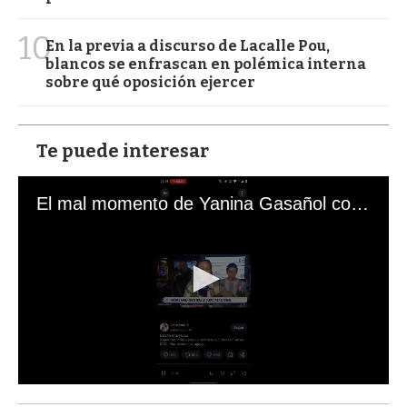
10
En la previa a discurso de Lacalle Pou,
blancos se enfrascan en polémica interna
sobre qué oposición ejercer
Te puede interesar
El mal momento de Yanina Gasañol con un hincha argentino en "Subrayado"
0
s