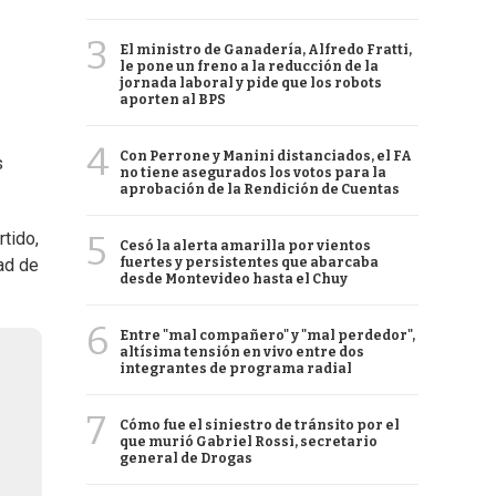
3
El ministro de Ganadería, Alfredo Fratti,
le pone un freno a la reducción de la
jornada laboral y pide que los robots
aporten al BPS
4
Con Perrone y Manini distanciados, el FA
s
no tiene asegurados los votos para la
aprobación de la Rendición de Cuentas
5
tido,
Cesó la alerta amarilla por vientos
fuertes y persistentes que abarcaba
dad de
desde Montevideo hasta el Chuy
6
Entre "mal compañero" y "mal perdedor",
altísima tensión en vivo entre dos
integrantes de programa radial
7
Cómo fue el siniestro de tránsito por el
que murió Gabriel Rossi, secretario
general de Drogas