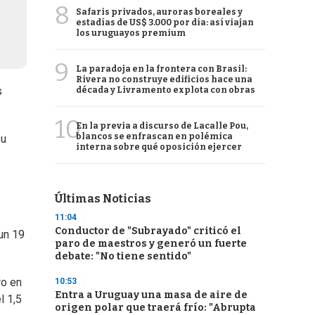
8
Safaris privados, auroras boreales y
estadías de US$ 3.000 por día: así viajan
los uruguayos premium
9
La paradoja en la frontera con Brasil:
Rivera no construye edificios hace una
s
década y Livramento explota con obras
10
En la previa a discurso de Lacalle Pou,
blancos se enfrascan en polémica
su
interna sobre qué oposición ejercer
Últimas Noticias
11:04
Conductor de "Subrayado" criticó el
 un 19
paro de maestros y generó un fuerte
debate: "No tiene sentido"
ro en
10:53
Entra a Uruguay una masa de aire de
l 1,5
origen polar que traerá frío: "Abrupta