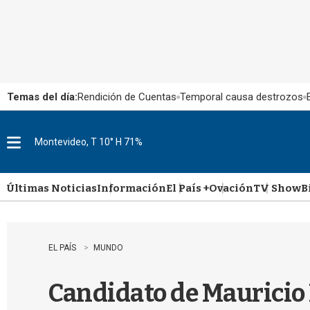
Temas del día:
Rendición de Cuentas
Temporal causa destrozos
Montevideo, T 10° H 71%
M
e
n
u
Últimas Noticias
Información
El País +
Ovación
TV Show
B
EL PAÍS
MUNDO
Candidato de Mauricio 