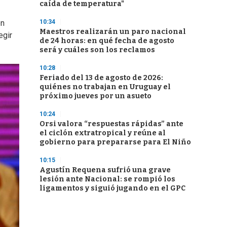
caída de temperatura"
10:34
en
Maestros realizarán un paro nacional
egir
de 24 horas: en qué fecha de agosto
será y cuáles son los reclamos
10:28
Feriado del 13 de agosto de 2026:
quiénes no trabajan en Uruguay el
próximo jueves por un asueto
10:24
Orsi valora “respuestas rápidas” ante
el ciclón extratropical y reúne al
gobierno para prepararse para El Niño
10:15
Agustín Requena sufrió una grave
lesión ante Nacional: se rompió los
ligamentos y siguió jugando en el GPC