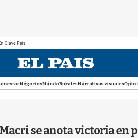
En Clave País
ienestar
Negocios
Mundo
Rurales
Narrativas visuales
Opin
Macri se anota victoria en 