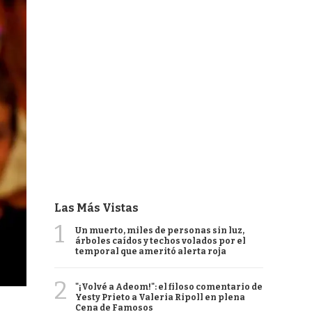
Las Más Vistas
1
Un muerto, miles de personas sin luz,
árboles caídos y techos volados por el
temporal que ameritó alerta roja
2
"¡Volvé a Adeom!": el filoso comentario de
Yesty Prieto a Valeria Ripoll en plena
Cena de Famosos