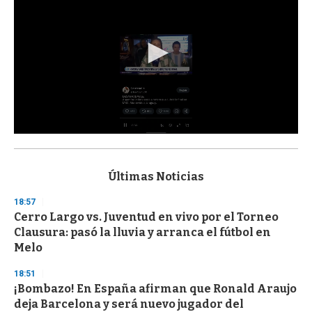
0
s
e
c
Últimas Noticias
o
n
18:57
d
Cerro Largo vs. Juventud en vivo por el Torneo
s
o
Clausura: pasó la lluvia y arranca el fútbol en
f
Melo
3
3
s
18:51
e
¡Bombazo! En España afirman que Ronald Araujo
c
deja Barcelona y será nuevo jugador del
o