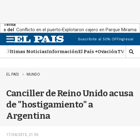
Tema
s del
Conflicto en el puerto
Explotaron cajero en Parque Miramar
día:
Suscribite al 50% OFF
Ingresar
M
e
Últimas Noticias
Información
El País +
Ovación
TV Show
n
M
u
o
s
t
EL PAÍS
MUNDO
r
a
Canciller de Reino Unido acusa
r
b
de "hostigamiento" a
�
s
Argentina
q
u
e
d
17/04/2015, 21:55