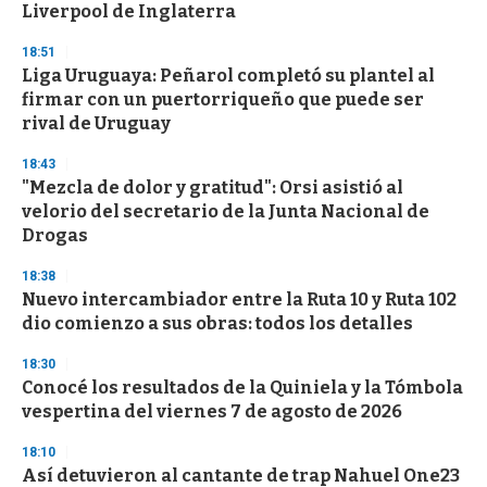
n
Liverpool de Inglaterra
d
s
18:51
Liga Uruguaya: Peñarol completó su plantel al
firmar con un puertorriqueño que puede ser
rival de Uruguay
18:43
"Mezcla de dolor y gratitud": Orsi asistió al
velorio del secretario de la Junta Nacional de
Drogas
18:38
Nuevo intercambiador entre la Ruta 10 y Ruta 102
dio comienzo a sus obras: todos los detalles
18:30
Conocé los resultados de la Quiniela y la Tómbola
vespertina del viernes 7 de agosto de 2026
18:10
Así detuvieron al cantante de trap Nahuel One23