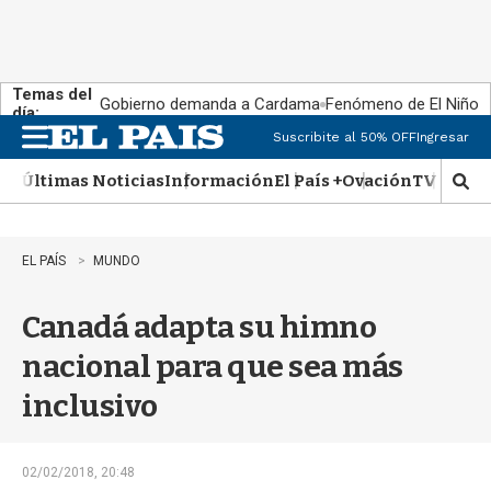
Temas del
Gobierno demanda a Cardama
Fenómeno de El Niño
día:
Suscribite al 50% OFF
Ingresar
M
e
Últimas Noticias
Información
El País +
Ovación
TV Show
n
M
u
o
s
t
EL PAÍS
MUNDO
r
a
Canadá adapta su himno
r
b
nacional para que sea más
�
s
inclusivo
q
u
e
d
02/02/2018, 20:48