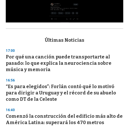
0
s
e
c
Últimas Noticias
o
n
17:00
d
Por qué una canción puede transportarte al
s
o
pasado: lo que explica la neurociencia sobre
f
música y memoria
3
3
s
16:56
e
“Es para elegidos”: Forlán contó qué lo motivó
c
para dirigir a Uruguay y el récord de su abuelo
o
n
como DT de la Celeste
d
s
16:40
Comenzó la construcción del edificio más alto de
América Latina: superará los 470 metros