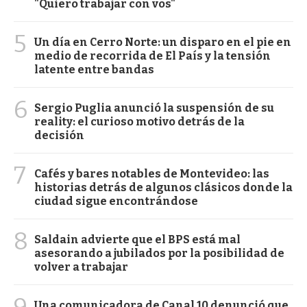
"Quiero trabajar con vos"
5
Un día en Cerro Norte: un disparo en el pie en
medio de recorrida de El País y la tensión
latente entre bandas
6
Sergio Puglia anunció la suspensión de su
reality: el curioso motivo detrás de la
decisión
7
Cafés y bares notables de Montevideo: las
historias detrás de algunos clásicos donde la
ciudad sigue encontrándose
8
Saldain advierte que el BPS está mal
asesorando a jubilados por la posibilidad de
volver a trabajar
9
Una comunicadora de Canal 10 denunció que