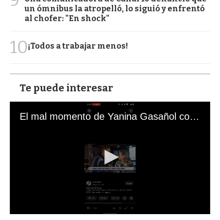
un ómnibus la atropelló, lo siguió y enfrentó
al chofer: "En shock"
10
¡Todos a trabajar menos!
Te puede interesar
El mal momento de Yanina Gasañol con un hincha argentino en "Subrayado"
0