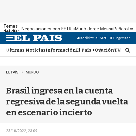
Temas
Negociaciones con EE.UU.
Murió Jorge Messi
Peñarol vs
del día:
Suscribite al 50% OFF
Ingresar
M
e
Últimas Noticias
Información
El País +
Ovación
TV Show
n
M
u
o
s
t
EL PAÍS
MUNDO
r
a
Brasil ingresa en la cuenta
r
b
regresiva de la segunda vuelta
�
s
en escenario incierto
q
u
e
d
23/10/2022, 23:09