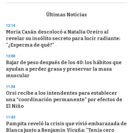
s
e
c
Últimas Noticias
o
n
12:14
d
Moria Casán descolocó a Natalia Oreiro al
s
o
revelar su insólito secreto para lucir radiante:
f
"¿Esperma de qué?"
3
3
s
12:00
e
Bajar de peso después de los 40: los hábitos que
c
ayudan a perder grasa y preservar la masa
o
n
muscular
d
s
11:54
Orsi recibe a los intendentes para establecer
una “coordinación permanente” por efectos de
El Niño
11:43
Pampita reveló la crisis que vivió embarazada de
Blanca junto a Benjamín Vicuña: "Tenía cero