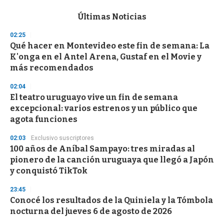
e
c
Últimas Noticias
o
n
02:25
d
Qué hacer en Montevideo este fin de semana: La
s
o
K'onga en el Antel Arena, Gustaf en el Movie y
f
más recomendados
3
3
s
02:04
e
El teatro uruguayo vive un fin de semana
c
excepcional: varios estrenos y un público que
o
n
agota funciones
d
s
02:03
Exclusivo suscriptores
100 años de Aníbal Sampayo: tres miradas al
pionero de la canción uruguaya que llegó a Japón
y conquistó TikTok
23:45
Conocé los resultados de la Quiniela y la Tómbola
nocturna del jueves 6 de agosto de 2026