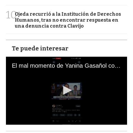
10
Ojeda recurrió a la Institución de Derechos
Humanos, tras no encontrar respuesta en
una denuncia contra Clavijo
Te puede interesar
El mal momento de Yanina Gasañol con un hincha argentino en "Subrayado"
0
s