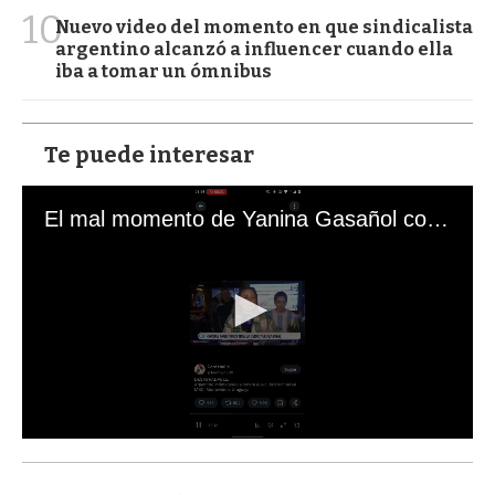
10
Nuevo video del momento en que sindicalista
argentino alcanzó a influencer cuando ella
iba a tomar un ómnibus
Te puede interesar
El mal momento de Yanina Gasañol con un hincha argentino en "Subrayado"
0
s
e