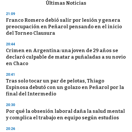
c
Últimas Noticias
o
n
21:09
d
Franco Romero debió salir por lesión y genera
s
o
preocupación en Peñarol pensando en el inicio
f
del Torneo Clausura
3
3
s
20:44
e
Crimen en Argentina: una joven de 29 años se
c
declaró culpable de matar a puñaladas a su novio
o
n
en Chaco
d
s
20:41
Tras solo tocar un par de pelotas, Thiago
Espinosa debutó con un golazo en Peñarol por la
final del Intermedio
20:30
Por qué la obsesión laboral daña la salud mental
y complica el trabajo en equipo según estudios
20:26