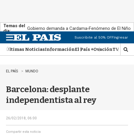
Temas del
Gobierno demanda a Cardama
Fenómeno de El Niño
día:
Suscribite al 50% OFF
Ingresar
M
e
Últimas Noticias
Información
El País +
Ovación
TV Show
n
M
u
o
s
t
EL PAÍS
MUNDO
r
a
Barcelona: desplante
r
b
independentista al rey
�
s
q
u
26/02/2018, 06:00
e
d
Compartir esta noticia