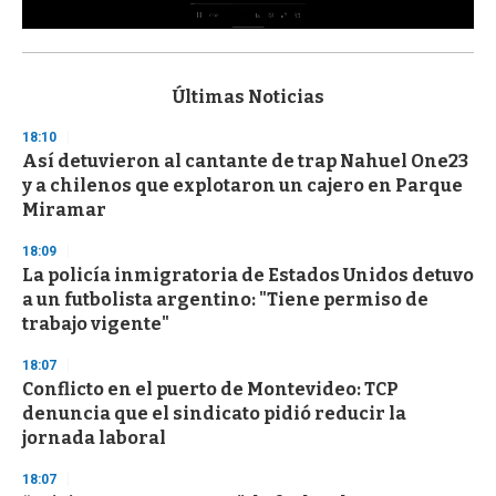
0
s
e
c
Últimas Noticias
o
n
18:10
d
Así detuvieron al cantante de trap Nahuel One23
s
o
y a chilenos que explotaron un cajero en Parque
f
Miramar
3
3
s
18:09
e
La policía inmigratoria de Estados Unidos detuvo
c
a un futbolista argentino: "Tiene permiso de
o
n
trabajo vigente"
d
s
18:07
Conflicto en el puerto de Montevideo: TCP
denuncia que el sindicato pidió reducir la
jornada laboral
18:07