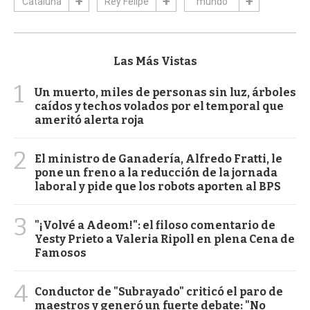
Cataluña
Rey Felipe
mundo
Las Más Vistas
1
Un muerto, miles de personas sin luz, árboles
caídos y techos volados por el temporal que
ameritó alerta roja
2
El ministro de Ganadería, Alfredo Fratti, le
pone un freno a la reducción de la jornada
laboral y pide que los robots aporten al BPS
3
"¡Volvé a Adeom!": el filoso comentario de
Yesty Prieto a Valeria Ripoll en plena Cena de
Famosos
4
Conductor de "Subrayado" criticó el paro de
maestros y generó un fuerte debate: "No