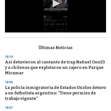
0
s
e
c
Últimas Noticias
o
n
18:10
d
Así detuvieron al cantante de trap Nahuel One23
s
o
y a chilenos que explotaron un cajero en Parque
f
Miramar
3
3
s
18:09
e
La policía inmigratoria de Estados Unidos detuvo
c
a un futbolista argentino: "Tiene permiso de
o
n
trabajo vigente"
d
s
18:07