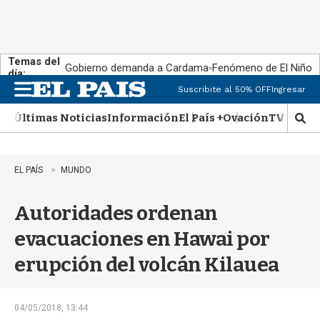
Temas del
Gobierno demanda a Cardama
Fenómeno de El Niño
día:
Suscribite al 50% OFF
Ingresar
M
e
Últimas Noticias
Información
El País +
Ovación
TV Show
n
M
u
o
s
t
EL PAÍS
MUNDO
r
a
Autoridades ordenan
r
b
evacuaciones en Hawai por
�
s
erupción del volcán Kilauea
q
u
e
d
04/05/2018, 13:44