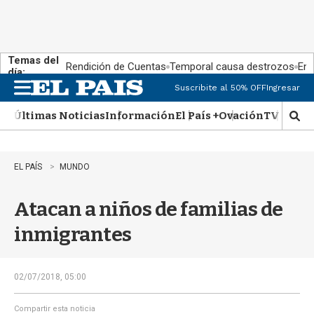
Temas del
Rendición de Cuentas
Temporal causa destrozos
En 
día:
Suscribite al 50% OFF
Ingresar
M
e
Últimas Noticias
Información
El País +
Ovación
TV Show
n
M
u
o
s
t
EL PAÍS
MUNDO
r
a
Atacan a niños de familias de
r
b
inmigrantes
�
s
q
u
02/07/2018, 05:00
e
d
Compartir esta noticia