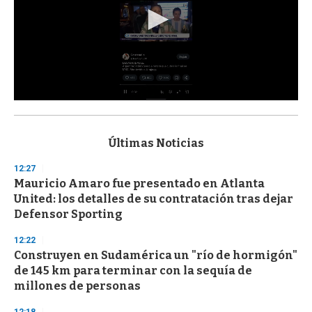
0
s
e
c
Últimas Noticias
o
n
12:27
d
Mauricio Amaro fue presentado en Atlanta
s
o
United: los detalles de su contratación tras dejar
f
Defensor Sporting
3
3
s
12:22
e
Construyen en Sudamérica un "río de hormigón"
c
de 145 km para terminar con la sequía de
o
n
millones de personas
d
s