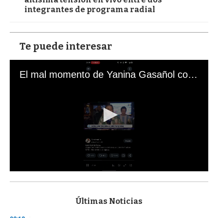
integrantes de programa radial
Te puede interesar
El mal momento de Yanina Gasañol con un hincha argentino en "Subrayado"
0
s
e
c
Últimas Noticias
o
n