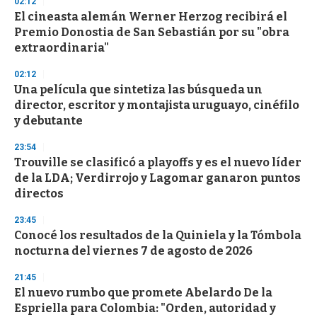
02:12
d
El cineasta alemán Werner Herzog recibirá el
s
o
Premio Donostia de San Sebastián por su "obra
f
extraordinaria"
3
3
s
02:12
e
Una película que sintetiza las búsqueda un
c
director, escritor y montajista uruguayo, cinéfilo
o
n
y debutante
d
s
23:54
Trouville se clasificó a playoffs y es el nuevo líder
de la LDA; Verdirrojo y Lagomar ganaron puntos
directos
23:45
Conocé los resultados de la Quiniela y la Tómbola
nocturna del viernes 7 de agosto de 2026
21:45
El nuevo rumbo que promete Abelardo De la
Espriella para Colombia: "Orden, autoridad y