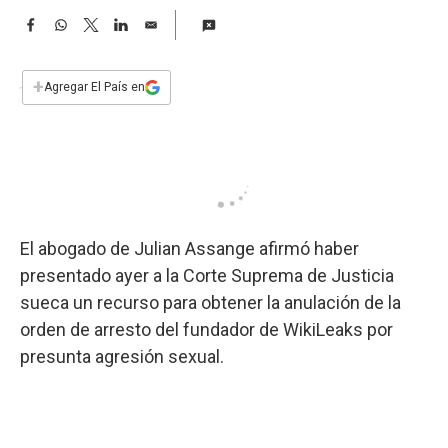
a
F
W
T
L
E
a
h
w
i
m
c
a
i
n
a
e
t
t
k
i
+
Agregar El País en
b
s
t
e
l
o
A
e
d
o
p
r
I
k
p
n
El abogado de Julian Assange afirmó haber
presentado ayer a la Corte Suprema de Justicia
sueca un recurso para obtener la anulación de la
orden de arresto del fundador de WikiLeaks por
presunta agresión sexual.