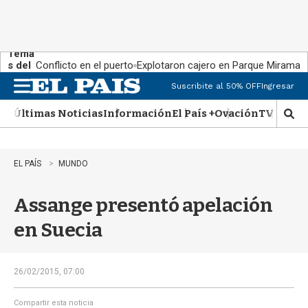
Tema
s del
Conflicto en el puerto
Explotaron cajero en Parque Miramar
día:
Suscribite al 50% OFF
Ingresar
M
e
Últimas Noticias
Información
El País +
Ovación
TV Show
n
M
u
o
s
t
EL PAÍS
MUNDO
r
a
Assange presentó apelación
r
b
en Suecia
�
s
q
u
26/02/2015, 07:00
e
d
Compartir esta noticia