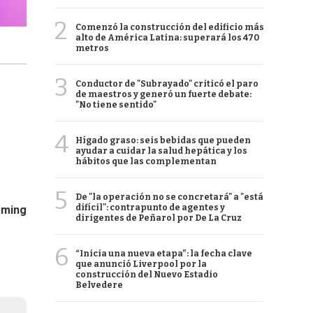
2
Comenzó la construcción del edificio más
alto de América Latina: superará los 470
metros
3
Conductor de "Subrayado" criticó el paro
de maestros y generó un fuerte debate:
"No tiene sentido"
4
Hígado graso: seis bebidas que pueden
ayudar a cuidar la salud hepática y los
hábitos que las complementan
5
De "la operación no se concretará" a "está
difícil": contrapunto de agentes y
aming
dirigentes de Peñarol por De La Cruz
6
“Inicia una nueva etapa”: la fecha clave
que anunció Liverpool por la
construcción del Nuevo Estadio
Belvedere