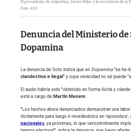
El presidente de Argentina, Javier Milei, y la secretaria de l
Foto: AFP
Denuncia del Ministerio de 
Dopamina
La denuncia de Soto indica que en
Dopamina
"se ha d
clandestina e ilegal
" y cuya veracidad no se puede "a
El audio habría sido "obtenido en forma ilícita y cland
está a cargo de
Martín Menem
.
"Los hechos ahora denunciados demuestran una labor
ilícitamente para luego ir revelándolos en 'episodios'
nacionales
, ya próximas, lo que verosímilmente impli
tiempo electoral'", indica la denuncia, que luego añade