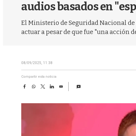
audios basados en "esp
El Ministerio de Seguridad Nacional de 
actuar a pesar de que fue "una acción de
08/09/2025, 11:38
Compartir esta noticia
F
W
T
L
E
a
h
w
i
m
c
a
i
n
a
e
t
t
k
i
b
s
t
e
l
o
A
e
d
o
p
r
I
k
p
n