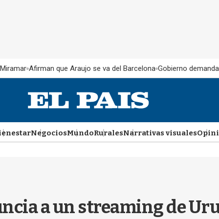
 Miramar
Afirman que Araujo se va del Barcelona
Gobierno demanda
ienestar
Negocios
Mundo
Rurales
Narrativas visuales
Opin
ncia a un streaming de Uru