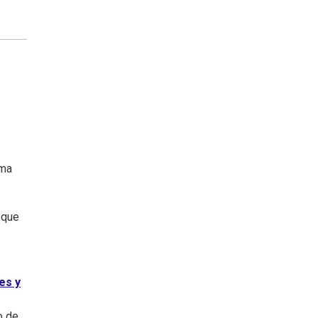
rma
 que
es y
o de