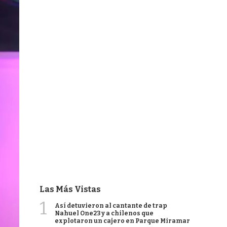
Las Más Vistas
1
Así detuvieron al cantante de trap
Nahuel One23 y a chilenos que
explotaron un cajero en Parque Miramar