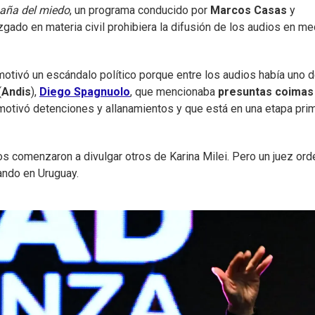
ña del miedo
, un programa conducido por
Marcos Casas
y
gado en materia civil prohibiera la difusión de los audios en m
motivó un escándalo político porque entre los audios había uno d
(
Andis
),
Diego Spagnuolo
, que mencionaba
presuntas coimas
otivó detenciones y allanamientos y que está en una etapa prim
os comenzaron a divulgar otros de Karina Milei. Pero un juez or
lando en Uruguay.