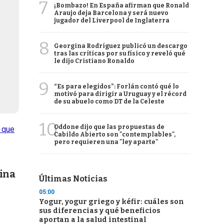
7
¡Bombazo! En España afirman que Ronald
Araujo deja Barcelona y será nuevo
jugador del Liverpool de Inglaterra
8
Georgina Rodríguez publicó un descargo
tras las críticas por su físico y reveló qué
le dijo Cristiano Ronaldo
9
“Es para elegidos”: Forlán contó qué lo
motivó para dirigir a Uruguay y el récord
de su abuelo como DT de la Celeste
10
Oddone dijo que las propuestas de
 que
Cabildo Abierto son "contemplables",
pero requieren una "ley aparte"
rina
Últimas Noticias
05:00
Yogur, yogur griego y kéfir: cuáles son
sus diferencias y qué beneficios
a
aportan a la salud intestinal