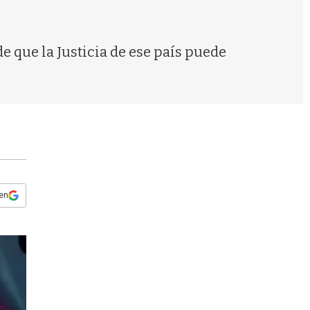
s
q
u
e
e que la Justicia de ese país puede
d
a
 en