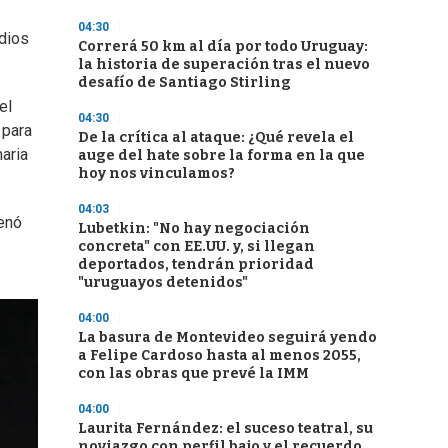
04:30
edios
Correrá 50 km al día por todo Uruguay:
la historia de superación tras el nuevo
desafío de Santiago Stirling
el
04:30
para
De la crítica al ataque: ¿Qué revela el
aria
auge del hate sobre la forma en la que
hoy nos vinculamos?
04:03
denó
Lubetkin: "No hay negociación
concreta" con EE.UU. y, si llegan
deportados, tendrán prioridad
"uruguayos detenidos"
04:00
La basura de Montevideo seguirá yendo
a Felipe Cardoso hasta al menos 2055,
con las obras que prevé la IMM
04:00
Laurita Fernández: el suceso teatral, su
noviazgo con perfil bajo y el recuerdo