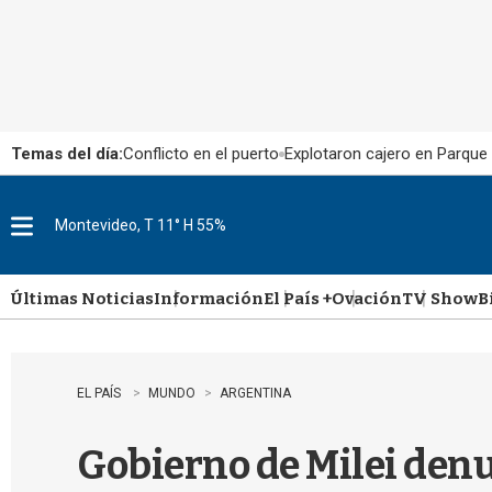
Temas del día:
Conflicto en el puerto
Explotaron cajero en Parque
Montevideo, T 11° H 55%
M
e
n
u
Últimas Noticias
Información
El País +
Ovación
TV Show
B
EL PAÍS
MUNDO
ARGENTINA
Gobierno de Milei denu