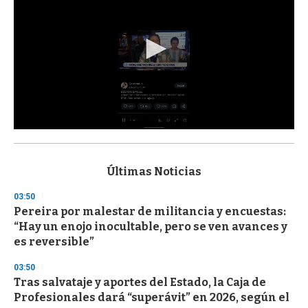
0
s
e
c
Últimas Noticias
o
n
03:50
d
Pereira por malestar de militancia y encuestas:
s
o
“Hay un enojo inocultable, pero se ven avances y
f
es reversible”
3
3
s
03:50
e
Tras salvataje y aportes del Estado, la Caja de
c
Profesionales dará “superávit” en 2026, según el
o