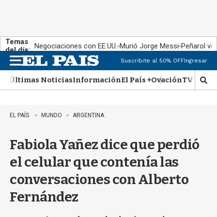
Temas
Negociaciones con EE.UU.
Murió Jorge Messi
Peñarol vs
del día:
Suscribite al 50% OFF
Ingresar
M
e
Últimas Noticias
Información
El País +
Ovación
TV Show
n
M
u
o
s
t
EL PAÍS
MUNDO
ARGENTINA
r
a
Fabiola Yañez dice que perdió
r
b
el celular que contenía las
�
s
conversaciones con Alberto
q
u
Fernández
e
d