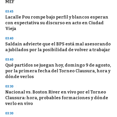
n
MEF
d
s
03:45
Lacalle Pou rompe bajo perfil y blancos esperan
con expectativa su discurso en acto en Ciudad
Vieja
03:40
Saldain advierte que el BPS está mal asesorando
a jubilados por la posibilidad de volver a trabajar
03:40
Qué partidos se juegan hoy, domingo 9 de agosto,
por la primera fecha del Torneo Clausura, hora y
dónde verlos
03:30
Nacional vs. Boston River en vivo por el Torneo
Clausura: hora, probables formaciones y dónde
verlo en vivo
03:30