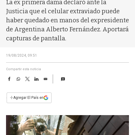
a
La ex primera dama declaró ante la
Justicia que el celular extraviado puede
haber quedado en manos del expresidente
de Argentina Alberto Fernández. Aportará
capturas de pantalla.
19/08/2024, 09:51
Compartir esta noticia
F
W
T
L
E
a
h
w
i
m
c
a
i
n
a
e
t
t
k
i
+
Agregar El País en
b
s
t
e
l
o
A
e
d
o
p
r
I
k
p
n