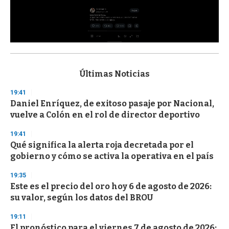
0
s
e
c
Últimas Noticias
o
n
19:41
d
Daniel Enríquez, de exitoso pasaje por Nacional,
s
o
vuelve a Colón en el rol de director deportivo
f
3
19:41
3
s
Qué significa la alerta roja decretada por el
e
gobierno y cómo se activa la operativa en el país
c
o
19:35
n
d
Este es el precio del oro hoy 6 de agosto de 2026:
s
su valor, según los datos del BROU
19:11
El pronóstico para el viernes 7 de agosto de 2026: