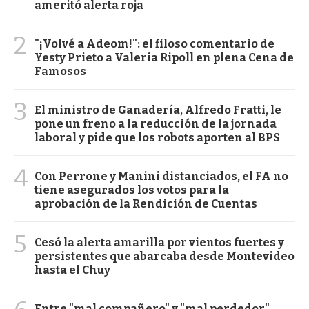
ameritó alerta roja
2
"¡Volvé a Adeom!": el filoso comentario de
Yesty Prieto a Valeria Ripoll en plena Cena de
Famosos
3
El ministro de Ganadería, Alfredo Fratti, le
pone un freno a la reducción de la jornada
laboral y pide que los robots aporten al BPS
4
Con Perrone y Manini distanciados, el FA no
tiene asegurados los votos para la
aprobación de la Rendición de Cuentas
5
Cesó la alerta amarilla por vientos fuertes y
persistentes que abarcaba desde Montevideo
hasta el Chuy
Entre "mal compañero" y "mal perdedor",