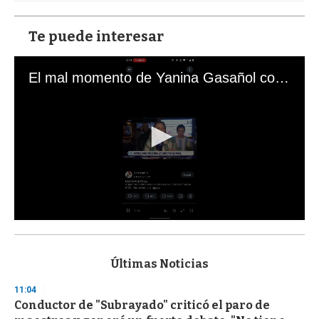
Te puede interesar
El mal momento de Yanina Gasañol con un hincha argentino en "Subrayado"
0
s
e
c
Últimas Noticias
o
n
11:04
d
Conductor de "Subrayado" criticó el paro de
s
o