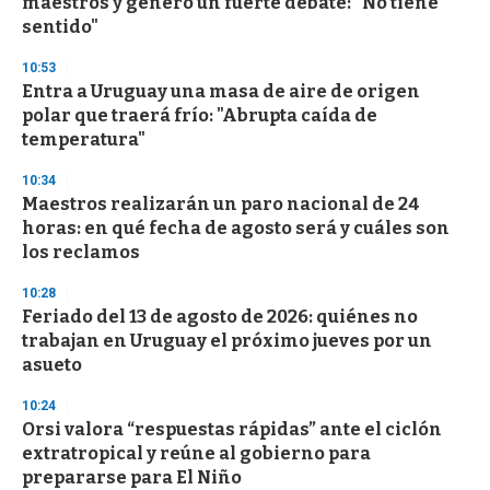
maestros y generó un fuerte debate: "No tiene
f
sentido"
3
3
s
10:53
e
Entra a Uruguay una masa de aire de origen
c
polar que traerá frío: "Abrupta caída de
o
n
temperatura"
d
s
10:34
Maestros realizarán un paro nacional de 24
horas: en qué fecha de agosto será y cuáles son
los reclamos
10:28
Feriado del 13 de agosto de 2026: quiénes no
trabajan en Uruguay el próximo jueves por un
asueto
10:24
Orsi valora “respuestas rápidas” ante el ciclón
extratropical y reúne al gobierno para
prepararse para El Niño