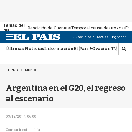
Temas del
Rendición de Cuentas
Temporal causa destrozos
En 
día:
Suscribite al 50% OFF
Ingresar
M
e
Últimas Noticias
Información
El País +
Ovación
TV Show
n
M
u
o
s
t
EL PAÍS
MUNDO
r
a
Argentina en el G20, el regreso
r
b
al escenario
�
s
q
u
03/12/2017, 06:00
e
d
Compartir esta noticia