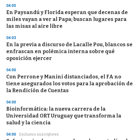
o
04:05
n
d
En Paysandú y Florida esperan que decenas de
s
miles vayan a ver al Papa; buscan lugares para
las misas al aire libre
04:03
En la previa a discurso de Lacalle Pou, blancos se
enfrascan en polémica interna sobre qué
oposición ejercer
04:00
Con Perrone y Manini distanciados, el FA no
tiene asegurados los votos para la aprobación de
la Rendición de Cuentas
04:00
Bioinformática: la nueva carrera de la
Universidad ORT Uruguay que transforma la
salud y la ciencia
04:00
Exclusivo suscriptores