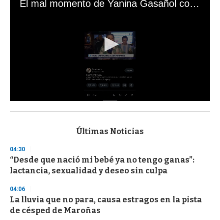
El mal momento de Yanina Gasañol con un hincha argentino en "Subrayado"
0
s
e
c
Últimas Noticias
o
n
04:30
d
“Desde que nació mi bebé ya no tengo ganas”:
s
o
lactancia, sexualidad y deseo sin culpa
f
3
04:06
3
s
La lluvia que no para, causa estragos en la pista
e
de césped de Maroñas
c