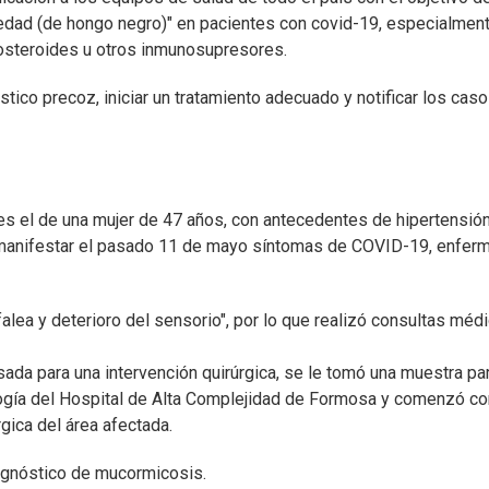
medad (de hongo negro)" en pacientes con covid-19, especialmen
costeroides u otros inmunosupresores.
stico precoz, iniciar un tratamiento adecuado y notificar los cas
s el de una mujer de 47 años, con antecedentes de hipertensió
 a manifestar el pasado 11 de mayo síntomas de COVID-19, enfe
efalea y deterioro del sensorio", por lo que realizó consultas méd
sada para una intervención quirúrgica, se le tomó una muestra pa
logía del Hospital de Alta Complejidad de Formosa y comenzó co
gica del área afectada.
iagnóstico de mucormicosis.