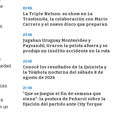
te
02:06
La Triple Nelson: su show en La
Trastienda, la colaboración con Mario
Carrero y el nuevo disco que preparan
os
23:56
Jugaban Uruguay Montevideo y
Paysandú, tiraron la pelota afuera y se
produjo un insólito accidente en la ruta
n
23:45
rmedad
Conocé los resultados de la Quiniela y
la Tómbola nocturna del sábado 8 de
agosto de 2026
icas
21:59
"Que se juegue el fin de semana que
viene": la postura de Peñarol sobre la
ra
fijación del partido ante City Torque
n un