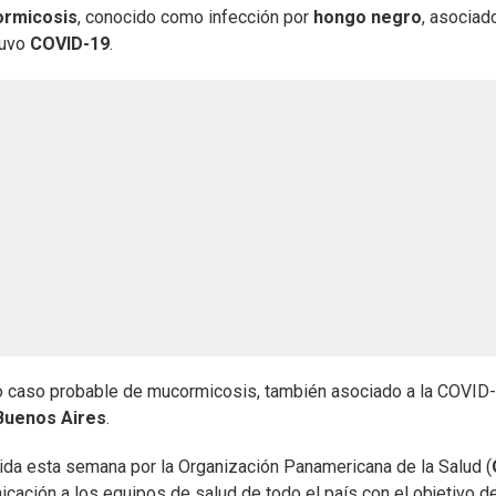
rmicosis
, conocido como infección por
hongo negro
, asociad
tuvo
COVID-19
.
ro caso probable de mucormicosis, también asociado a la COVID-
Buenos Aires
.
tida esta semana por la Organización Panamericana de la Salud (
nicación a los equipos de salud de todo el país con el objetivo d