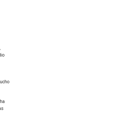
,
dio
mucho
 ha
as